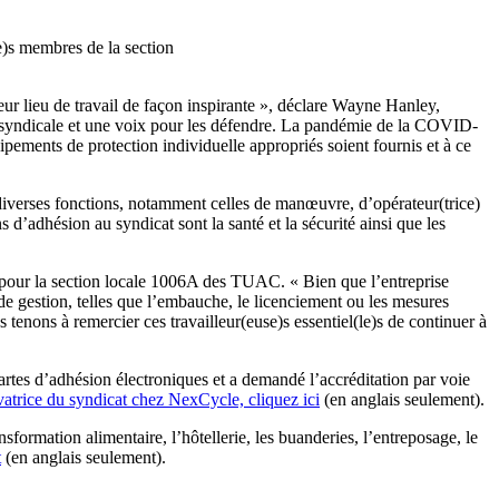
e)s membres de la section
eur lieu de travail de façon inspirante », déclare Wayne Hanley,
on syndicale et une voix pour les défendre. La pandémie de la COVID-
quipements de protection individuelle appropriés soient fournis et à ce
diverses fonctions, notamment celles de manœuvre, d’opérateur(trice)
 d’adhésion au syndicat sont la santé et la sécurité ainsi que les
nt pour la section locale 1006A des TUAC. « Bien que l’entreprise
 de gestion, telles que l’embauche, le licenciement ou les mesures
enons à remercier ces travailleur(euse)s essentiel(le)s de continuer à
artes d’adhésion électroniques et a demandé l’accréditation par voie
ovatrice du syndicat chez NexCycle, cliquez ici
(en anglais seulement).
ormation alimentaire, l’hôtellerie, les buanderies, l’entreposage, le
t
(en anglais seulement).