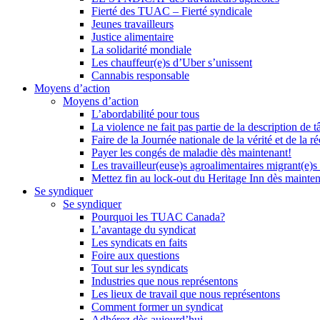
Fierté des TUAC – Fierté syndicale
Jeunes travailleurs
Justice alimentaire
La solidarité mondiale
Les chauffeur(e)s d’Uber s’unissent
Cannabis responsable
Moyens d’action
Moyens d’action
L’abordabilité pour tous
La violence ne fait pas partie de la description de t
Faire de la Journée nationale de la vérité et de la ré
Payer les congés de maladie dès maintenant!
Les travailleur(euse)s agroalimentaires migrant(e)s
Mettez fin au lock-out du Heritage Inn dès mainte
Se syndiquer
Se syndiquer
Pourquoi les TUAC Canada?
L’avantage du syndicat
Les syndicats en faits
Foire aux questions
Tout sur les syndicats
Industries que nous représentons
Les lieux de travail que nous représentons
Comment former un syndicat
Adhérez dès aujourd’hui