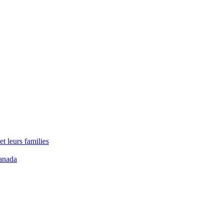
t leurs families
anada