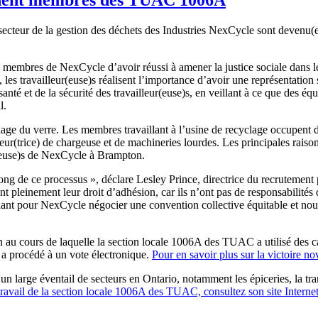
u secteur de la gestion des déchets des Industries NexCycle sont devenu(
ux membres de NexCycle d’avoir réussi à amener la justice sociale dans l
les travailleur(euse)s réalisent l’importance d’avoir une représentati
 santé et de la sécurité des travailleur(euse)s, en veillant à ce que des é
l.
lage du verre. Les membres travaillant à l’usine de recyclage occupent 
eur(trice) de chargeuse et de machineries lourdes. Les principales raisons
r(euse)s de NexCycle à Brampton.
 long de ce processus », déclare Lesley Prince, directrice du recruteme
ent pleinement leur droit d’adhésion, car ils n’ont pas de responsabilités
ant pour NexCycle négocier une convention collective équitable et nous t
ion au cours de laquelle la section locale 1006A des TUAC a utilisé des c
o a procédé à un vote électronique.
Pour en savoir plus sur la victoire n
rge éventail de secteurs en Ontario, notamment les épiceries, la transf
travail de la section locale 1006A des TUAC, consultez son site Interne