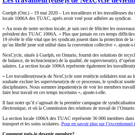
Guelph (Ont.) – 19 mai 2020 – Les travailleurs et les travailleuses d
locale 1006A des TUAC, après avoir voté pour adhérer au syndicat.
« Au nom de notre section locale, je suis ravi de féliciter les nouvea
président des TUAC 1006A. « Plus que jamais en ces temps difficiles, 
19 révèle le rôle vital que les syndicats jouent dans la protection de la
qu’un libellé juste soit utilisé dans la convention collective », ajoute-t-i
NexCycle, située à Guelph, en Ontario, fournit des solutions de recyc
de balance, de technicien(ne) de la qualité, de superviseur(e), d’opérat
salaires. La section locale 1006A représente également les travailleu
« Les travailleur(euse)s de NexCycle sont resté(e)s solidaires tout au
souhaite exclure les superviseur(e)s de ce processus, le syndicat souti
disciplinaires. Nous sommes impatient(e)s de voir les membres travaill
faire leur travail en ces temps incertains », ajoute-t-elle.
Il faut noter qu’il s’agissait de la première campagne de syndicalisat
électronique, et où la Commission des relations de travail de l’Ontari
La section locale 1006A des TUAC représente 36 000 membres dans un la
transport et les soins oculaires.
Pour en savoir plus sur l’exceptionnel 
Comment puis-je devenir membre?