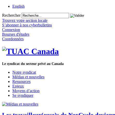
English
Rechercher
Trouvez votre section locale
S’abonner à nos cyberbulletins
Connexion
Bourses d'études
Coordonnées
Le syndicat du secteur privé au Canada
Notre syndicat
Médias et nouvelles
Ressources
Enjeux
Moyens d’action
Se syndiquer
Les travailleur(euse)s de NexCycle devi