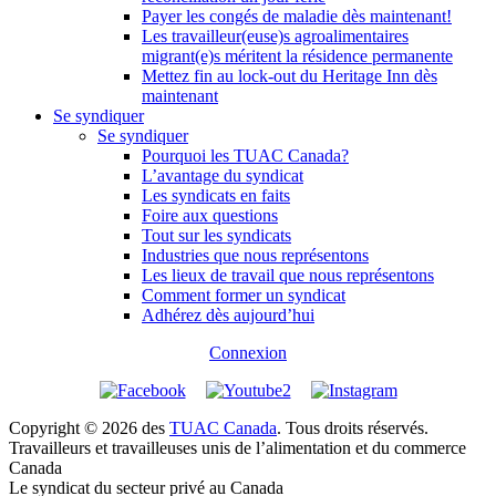
Payer les congés de maladie dès maintenant!
Les travailleur(euse)s agroalimentaires
migrant(e)s méritent la résidence permanente
Mettez fin au lock-out du Heritage Inn dès
maintenant
Se syndiquer
Se syndiquer
Pourquoi les TUAC Canada?
L’avantage du syndicat
Les syndicats en faits
Foire aux questions
Tout sur les syndicats
Industries que nous représentons
Les lieux de travail que nous représentons
Comment former un syndicat
Adhérez dès aujourd’hui
Connexion
Copyright © 2026 des
TUAC Canada
. Tous droits réservés.
Travailleurs et travailleuses unis de l’alimentation et du commerce
Canada
Le syndicat du secteur privé au Canada