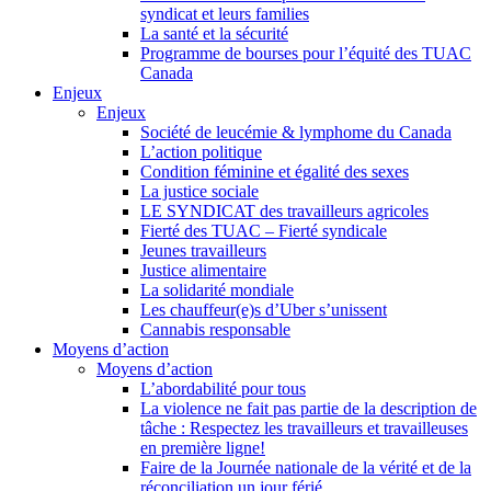
syndicat et leurs families
La santé et la sécurité
Programme de bourses pour l’équité des TUAC
Canada
Enjeux
Enjeux
Société de leucémie & lymphome du Canada
L’action politique
Condition féminine et égalité des sexes
La justice sociale
LE SYNDICAT des travailleurs agricoles
Fierté des TUAC – Fierté syndicale
Jeunes travailleurs
Justice alimentaire
La solidarité mondiale
Les chauffeur(e)s d’Uber s’unissent
Cannabis responsable
Moyens d’action
Moyens d’action
L’abordabilité pour tous
La violence ne fait pas partie de la description de
tâche : Respectez les travailleurs et travailleuses
en première ligne!
Faire de la Journée nationale de la vérité et de la
réconciliation un jour férié