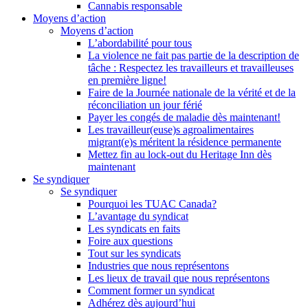
Cannabis responsable
Moyens d’action
Moyens d’action
L’abordabilité pour tous
La violence ne fait pas partie de la description de
tâche : Respectez les travailleurs et travailleuses
en première ligne!
Faire de la Journée nationale de la vérité et de la
réconciliation un jour férié
Payer les congés de maladie dès maintenant!
Les travailleur(euse)s agroalimentaires
migrant(e)s méritent la résidence permanente
Mettez fin au lock-out du Heritage Inn dès
maintenant
Se syndiquer
Se syndiquer
Pourquoi les TUAC Canada?
L’avantage du syndicat
Les syndicats en faits
Foire aux questions
Tout sur les syndicats
Industries que nous représentons
Les lieux de travail que nous représentons
Comment former un syndicat
Adhérez dès aujourd’hui