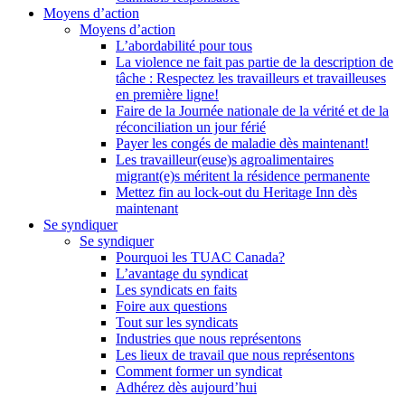
Moyens d’action
Moyens d’action
L’abordabilité pour tous
La violence ne fait pas partie de la description de
tâche : Respectez les travailleurs et travailleuses
en première ligne!
Faire de la Journée nationale de la vérité et de la
réconciliation un jour férié
Payer les congés de maladie dès maintenant!
Les travailleur(euse)s agroalimentaires
migrant(e)s méritent la résidence permanente
Mettez fin au lock-out du Heritage Inn dès
maintenant
Se syndiquer
Se syndiquer
Pourquoi les TUAC Canada?
L’avantage du syndicat
Les syndicats en faits
Foire aux questions
Tout sur les syndicats
Industries que nous représentons
Les lieux de travail que nous représentons
Comment former un syndicat
Adhérez dès aujourd’hui