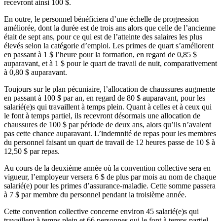
recevront ainsi 100 $.
En outre, le personnel bénéficiera d’une échelle de progression
améliorée, dont la durée est de trois ans alors que celle de l’ancienne
était de sept ans, pour ce qui est de l’atteinte des salaires les plus
élevés selon la catégorie d’emploi. Les primes de quart s’améliorent
en passant à 1 $ l’heure pour la formation, en regard de 0,85 $
auparavant, et à 1 $ pour le quart de travail de nuit, comparativement
à 0,80 $ auparavant.
Toujours sur le plan pécuniaire, l’allocation de chaussures augmente
en passant à 100 $ par an, en regard de 80 $ auparavant, pour les
salarié(e)s qui travaillent à temps plein. Quant à celles et à ceux qui
le font à temps partiel, ils recevront désormais une allocation de
chaussures de 100 $ par période de deux ans, alors qu’ils n’avaient
pas cette chance auparavant. L’indemnité de repas pour les membres
du personnel faisant un quart de travail de 12 heures passe de 10 $ à
12,50 $ par repas.
Au cours de la deuxième année où la convention collective sera en
vigueur, l’employeur versera 6 $ de plus par mois au nom de chaque
salarié(e) pour les primes d’assurance-maladie. Cette somme passera
à 7 $ par membre du personnel pendant la troisième année.
Cette convention collective concerne environ 45 salarié(e)s qui
travaillent à temps plein et 66 personnes qui le font à temps partiel.