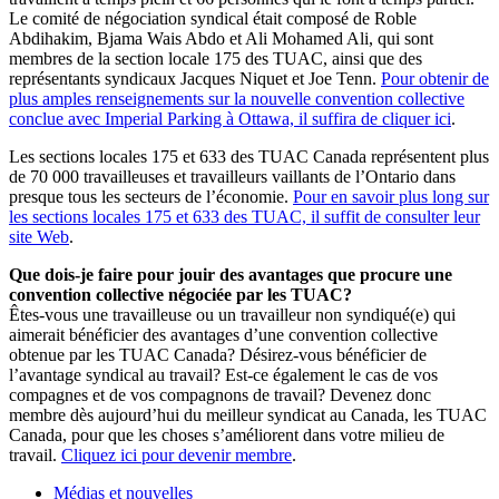
Le comité de négociation syndical était composé de Roble
Abdihakim, Bjama Wais Abdo et Ali Mohamed Ali, qui sont
membres de la section locale 175 des TUAC, ainsi que des
représentants syndicaux Jacques Niquet et Joe Tenn.
Pour obtenir de
plus amples renseignements sur la nouvelle convention collective
conclue avec Imperial Parking à Ottawa, il suffira de cliquer ici
.
Les sections locales 175 et 633 des TUAC Canada représentent plus
de 70 000 travailleuses et travailleurs vaillants de l’Ontario dans
presque tous les secteurs de l’économie.
Pour en savoir plus long sur
les sections locales 175 et 633 des TUAC, il suffit de consulter leur
site Web
.
Que dois-je faire pour jouir des avantages que procure une
convention collective négociée par les TUAC?
Êtes-vous une travailleuse ou un travailleur non syndiqué(e) qui
aimerait bénéficier des avantages d’une convention collective
obtenue par les TUAC Canada? Désirez-vous bénéficier de
l’avantage syndical au travail? Est-ce également le cas de vos
compagnes et de vos compagnons de travail? Devenez donc
membre dès aujourd’hui du meilleur syndicat au Canada, les TUAC
Canada, pour que les choses s’améliorent dans votre milieu de
travail
.
Cliquez ici pour devenir membre
.
Médias et nouvelles