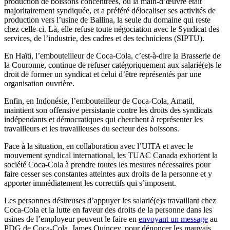
production de boissons concentrées, où la main-d’œuvre était
majoritairement syndiquée, et a préféré délocaliser ses activités de
production vers l’usine de Ballina, la seule du domaine qui reste
chez celle-ci. Là, elle refuse toute négociation avec le Syndicat des
services, de l’industrie, des cadres et des techniciens (SIPTU).
En Haïti, l’embouteilleur de Coca-Cola, c’est-à-dire la Brasserie de
la Couronne, continue de refuser catégoriquement aux salarié(e)s le
droit de former un syndicat et celui d’être représentés par une
organisation ouvrière.
Enfin, en Indonésie, l’embouteilleur de Coca-Cola, Amatil,
maintient son offensive persistante contre les droits des syndicats
indépendants et démocratiques qui cherchent à représenter les
travailleurs et les travailleuses du secteur des boissons.
Face à la situation, en collaboration avec l’UITA et avec le
mouvement syndical international, les TUAC Canada exhortent la
société Coca-Cola à prendre toutes les mesures nécessaires pour
faire cesser ses constantes atteintes aux droits de la personne et y
apporter immédiatement les correctifs qui s’imposent.
Les personnes désireuses d’appuyer les salarié(e)s travaillant chez
Coca-Cola et la lutte en faveur des droits de la personne dans les
usines de l’employeur peuvent le faire en
envoyant un message
au
PDG de Coca-Cola, James Quincey, pour dénoncer les mauvais