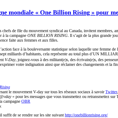
 mondiale « One Billion Rising » pour mett
s chefs de file du
mouvement
syndical
au Canada,
invitent
membres
,
a
er
à
la
campagne
ONE BILLION RISING
. Il
s’agit
de la plus
grande
jou
lence
faite
aux femmes et aux
filles
.
l’action
face
à
la
bouleversante
statistique
selon
laquelle
une
femme de 
sept
milliards
d’habitants
,
cela
représente
au total plus
d’UN
MILLIAR
nt
V-Day
,
joignez-vous
à
des militant(e)s, des
écrivain
(e)s, des
penseur
exprimer
votre
indignation
ainsi
que
réclamer
des
changements
et la fi
Rising
rnant
le
mouvement
V-day
sur
tous
les
réseaux
sociaux
à
savoir
Twitter
@vday
» pour les messages
que
vous
transmettez
ou
retransmettez
sur
T
 la
campagne
OBR
ok
il
suffit
de se
rendre
sur
les site
suivant
http://onebillionrising.org/