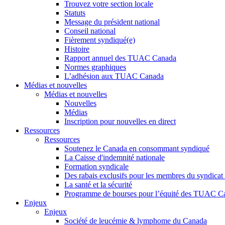
Trouvez votre section locale
Statuts
Message du président national
Conseil national
Fièrement syndiqué(e)
Histoire
Rapport annuel des TUAC Canada
Normes graphiques
L’adhésion aux TUAC Canada
Médias et nouvelles
Médias et nouvelles
Nouvelles
Médias
Inscription pour nouvelles en direct
Ressources
Ressources
Soutenez le Canada en consommant syndiqué
La Caisse d'indemnité nationale
Formation syndicale
Des rabais exclusifs pour les membres du syndicat e
La santé et la sécurité
Programme de bourses pour l’équité des TUAC C
Enjeux
Enjeux
Société de leucémie & lymphome du Canada