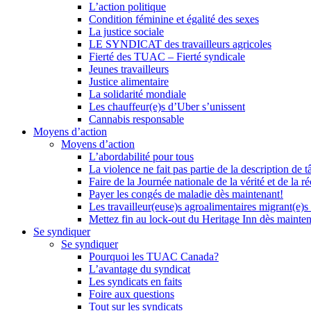
L’action politique
Condition féminine et égalité des sexes
La justice sociale
LE SYNDICAT des travailleurs agricoles
Fierté des TUAC – Fierté syndicale
Jeunes travailleurs
Justice alimentaire
La solidarité mondiale
Les chauffeur(e)s d’Uber s’unissent
Cannabis responsable
Moyens d’action
Moyens d’action
L’abordabilité pour tous
La violence ne fait pas partie de la description de t
Faire de la Journée nationale de la vérité et de la ré
Payer les congés de maladie dès maintenant!
Les travailleur(euse)s agroalimentaires migrant(e)s
Mettez fin au lock-out du Heritage Inn dès mainte
Se syndiquer
Se syndiquer
Pourquoi les TUAC Canada?
L’avantage du syndicat
Les syndicats en faits
Foire aux questions
Tout sur les syndicats