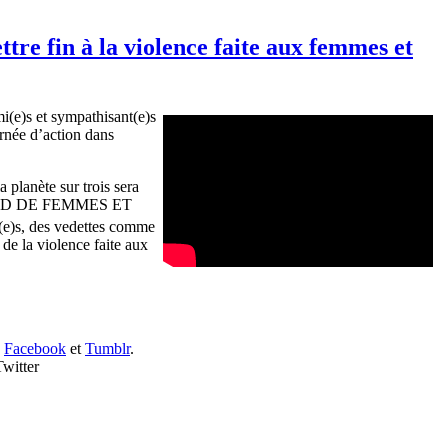
re fin à la violence faite aux femmes et
mi
(e)s et
sympathisant
(e)s
rnée
d’action
dans
la
planète
sur
trois
sera
D DE FEMMES ET
(e)s, des
vedettes
comme
n de la violence
faite
aux
,
Facebook
et
Tumblr
.
witter