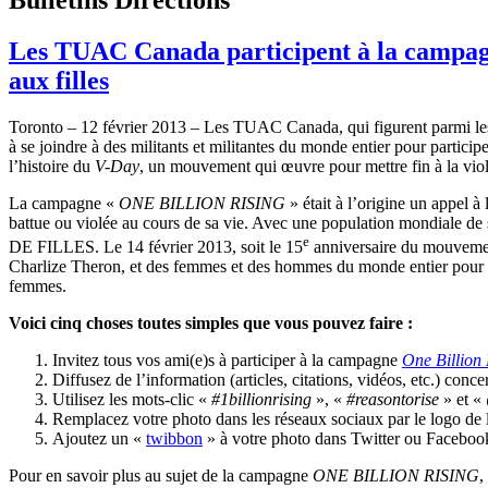
Les TUAC Canada participent à la campagne
aux filles
Toronto – 12
février
2013 – Les
TUAC
Canada, qui
figurent
parmi
le
à
se
joindre
à
des militants et
militantes
du
monde
entier
pour
particip
l’histoire
du
V-Day
, un
mouvement
qui
œuvre
pour
mettre
fin
à
la vio
La
campagne
«
ONE BILLION RISING
»
était
à
l’origine
un
appel
à
battue
ou
violée
au
cours
de
sa
vie.
Avec
une
population
mondiale
de
e
DE
FILLES
. Le 14
février
2013,
soit
le
15
anniversaire
du
mouveme
Charlize Theron, et des femmes et des
hommes
du
monde
entier
pour
femmes.
Voici
cinq
choses
toutes
simples
que
vous
pouvez
faire :
Invitez
tous
vos
ami
(e)s
à
participer
à
la
campagne
One Billion 
Diffusez
de
l’information
(articles, citations,
vidéos
, etc.)
conce
Utilisez
les
mots-clic
«
#
1billionrising
», «
#
reasontorise
» et «
Remplacez
votre
photo
dans
les
réseaux
sociaux
par le logo de
Ajoutez
un «
twibbon
»
à
votre
photo
dans
Twitter
ou
Facebo
Pour en savoir plus au
sujet
de la
campagne
ONE BILLION RISING
,