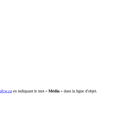
fcw.ca
en indiquant le mot «
Média
» dans la ligne d'objet.