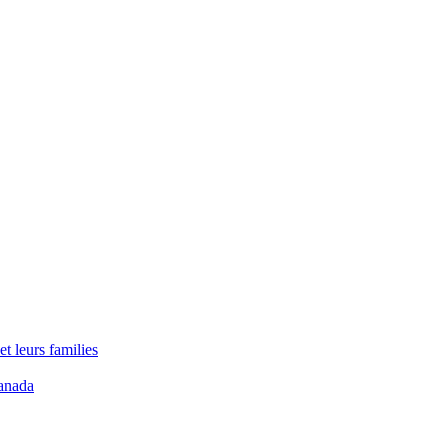
t leurs families
anada