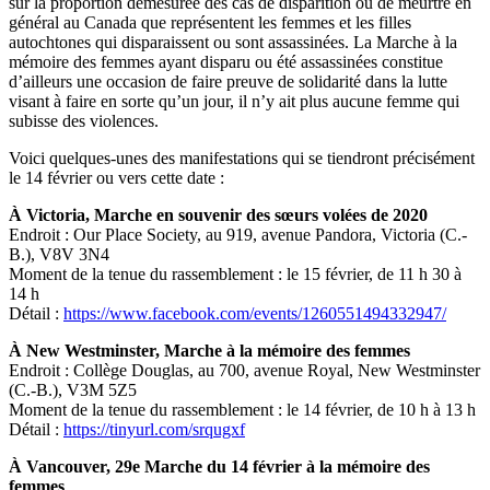
sur la proportion démesurée des cas de disparition ou de meurtre en
général au Canada que représentent les femmes et les filles
autochtones qui disparaissent ou sont assassinées. La Marche à la
mémoire des femmes ayant disparu ou été assassinées constitue
d’ailleurs une occasion de faire preuve de solidarité dans la lutte
visant à faire en sorte qu’un jour, il n’y ait plus aucune femme qui
subisse des violences.
Voici quelques-unes des manifestations qui se tiendront précisément
le 14 février ou vers cette date :
À Victoria, Marche en souvenir des sœurs volées de 2020
Endroit : Our Place Society, au 919, avenue Pandora, Victoria (C.-
B.), V8V 3N4
Moment de la tenue du rassemblement : le 15 février, de 11 h 30 à
14 h
Détail :
https://www.facebook.com/events/1260551494332947/
À New Westminster,
Marche à la mémoire des femmes
Endroit : Collège Douglas, au 700, avenue Royal, New Westminster
(C.-B.), V3M 5Z5
Moment de la tenue du rassemblement : le 14 février, de 10 h à 13 h
Détail :
https://tinyurl.com/srqugxf
À Vancouver, 29e Marche du 14 février à la mémoire des
femmes