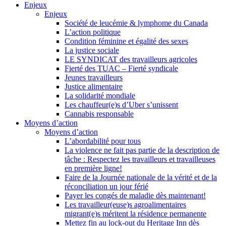
Enjeux
Enjeux
Société de leucémie & lymphome du Canada
L’action politique
Condition féminine et égalité des sexes
La justice sociale
LE SYNDICAT des travailleurs agricoles
Fierté des TUAC – Fierté syndicale
Jeunes travailleurs
Justice alimentaire
La solidarité mondiale
Les chauffeur(e)s d’Uber s’unissent
Cannabis responsable
Moyens d’action
Moyens d’action
L’abordabilité pour tous
La violence ne fait pas partie de la description de
tâche : Respectez les travailleurs et travailleuses
en première ligne!
Faire de la Journée nationale de la vérité et de la
réconciliation un jour férié
Payer les congés de maladie dès maintenant!
Les travailleur(euse)s agroalimentaires
migrant(e)s méritent la résidence permanente
Mettez fin au lock-out du Heritage Inn dès