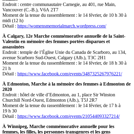
Endroit : centre communautaire Carnegie, au 401, rue Main,
Vancouver (C.-B.), V6A 2T7
Moment de la tenue du rassemblement : le 14 février, de 10 h 30 à
midi (12 h)
Détail :
https://womensmemorialmarch.wordpress.com/
À Calgary, 12e Marche commémorative annuelle de la Saint-
Valentin en mémoire des femmes portées disparues et
assassinées
Endroit : temple de l’Église Unie du Canada de Scarboro, au 134,
avenue Scarboro Sud-Ouest, Calgary (Alb.), T3C 2H1
Moment de la tenue du rassemblement : le 14 février, de 18 h 30 à
21 h
Détail :
https://www.facebook.com/events/3487325267976221/
À Edmonton, Marche à la mémoire des femmes à Edmonton de
2020
Endroit : hôtel de ville d’Edmonton, au 1, place Sir Winston
Churchill Nord-Ouest, Edmonton (Alb.), T5J 2R7
Moment de la tenue du rassemblement : le 14 février, de 17 h à
19 h 30
Détail :
https://www.facebook.com/events/210544093327214/
À Winnipeg, Marche commémorative annuelle
pour les
femmes, les filles, les personnes transgenres et les gens