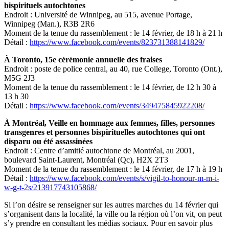
bispirituels autochtones
Endroit : Université de Winnipeg, au 515, avenue Portage,
Winnipeg (Man.), R3B 2R6
Moment de la tenue du rassemblement : le 14 février, de 18 h à 21 h
Détail :
https://www.facebook.com/events/823731388141829/
À Toronto, 15e cérémonie annuelle des fraises
Endroit : poste de police central, au 40, rue College, Toronto (Ont.),
M5G 2J3
Moment de la tenue du rassemblement : le 14 février, de 12 h 30 à
13 h 30
Détail :
https://www.facebook.com/events/349475845922208/
À Montréal, Veille en hommage aux femmes, filles, personnes
transgenres et personnes bispirituelles autochtones qui ont
disparu ou été assassinées
Endroit : Centre d’amitié autochtone de Montréal, au 2001,
boulevard Saint-Laurent, Montréal (Qc), H2X 2T3
Moment de la tenue du rassemblement : le 14 février, de 17 h à 19 h
Détail :
https://www.facebook.com/events/s/vigil-to-honour-m-m-i-
w-g-t-2s/213917743105868/
Si l’on désire se renseigner sur les autres marches du 14 février qui
s’organisent dans la localité, la ville ou la région où l’on vit, on peut
s’y prendre en consultant les médias sociaux. Pour en savoir plus