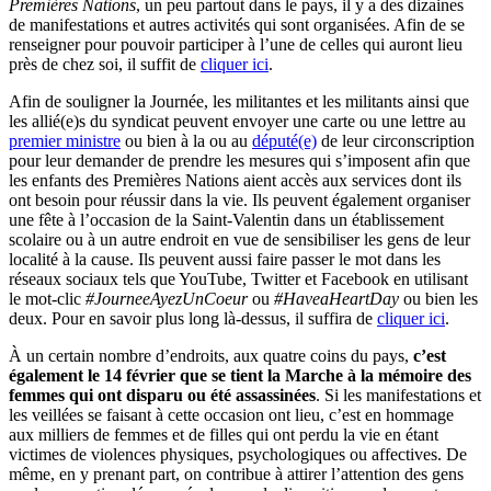
Premières Nations
, un peu partout dans le pays, il y a des dizaines
de manifestations et autres activités qui sont organisées. Afin de se
renseigner pour pouvoir participer à l’une de celles qui auront lieu
près de chez soi, il suffit de
cliquer ici
.
Afin de souligner la Journée, les militantes et les militants ainsi que
les allié(e)s du syndicat peuvent envoyer une carte ou une lettre
au
premier ministre
ou bien à la ou au
député(e)
de leur circonscription
pour leur demander de prendre les mesures qui s’imposent afin que
les enfants des Premières Nations aient accès aux services dont ils
ont besoin pour réussir dans la vie. Ils peuvent également organiser
une fête à l’occasion de la Saint-Valentin dans un établissement
scolaire ou à un autre endroit en vue de sensibiliser les gens de leur
localité à la cause. Ils peuvent aussi faire passer le mot dans les
réseaux sociaux tels que YouTube, Twitter et Facebook en utilisant
le mot-clic
#JourneeAyezUnCoeur
ou
#HaveaHeartDay
ou bien les
deux. Pour en savoir plus long là-dessus, il suffira de
cliquer ici
.
À un certain nombre d’endroits, aux quatre coins du pays,
c’est
également le 14 février que se tient la
Marche à la mémoire des
femmes
qui ont disparu ou été assassinées
. Si les manifestations et
les veillées se faisant à cette occasion ont lieu, c’est en hommage
aux milliers de femmes et de filles qui ont perdu la vie en étant
victimes de violences physiques, psychologiques ou affectives. De
même, en y prenant part, on contribue à attirer l’attention des gens