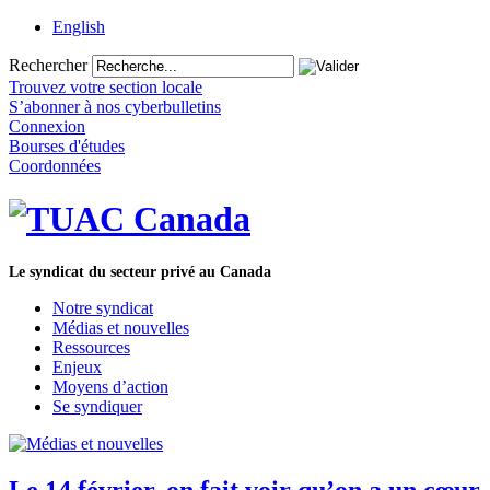
English
Rechercher
Trouvez votre section locale
S’abonner à nos cyberbulletins
Connexion
Bourses d'études
Coordonnées
Le syndicat du secteur privé au Canada
Notre syndicat
Médias et nouvelles
Ressources
Enjeux
Moyens d’action
Se syndiquer
Le 14 février, on fait voir qu’on a un cœur