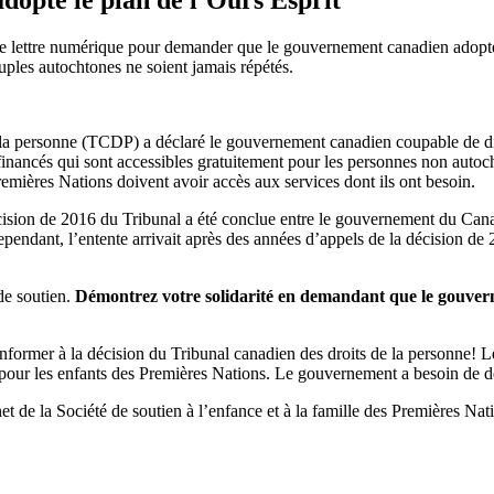
ne lettre numérique pour demander que le gouvernement canadien adopt
peuples autochtones ne soient jamais répétés.
 personne (TCDP) a déclaré le gouvernement canadien coupable de disc
s financés qui sont accessibles gratuitement pour les personnes non autoc
remières Nations doivent avoir accès aux services dont ils ont besoin.
écision de 2016 du Tribunal a été conclue entre le gouvernement du Can
Cependant, l’entente arrivait après des années d’appels de la décision d
de soutien.
Démontrez votre solidarité en demandant que le gouvern
nformer à la décision du Tribunal canadien des droits de la personne!
tice pour les enfants des Premières Nations. Le gouvernement a besoin de 
rnet de la Société de soutien à l’enfance et à la famille des Premières Na