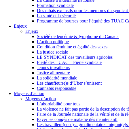
La Caisse d'indemnité nationale
Formation syndicale
Des rabais exclusifs pour les membres du syndicat e
La santé et la sécurité
Programme de bourses pour l’équité des TUAC C
Enjeux
Enjeux
Société de leucémie & lymphome du Canada
L’action politique
Condition féminine et égalité des sexes
La justice sociale
LE SYNDICAT des travailleurs agricoles
Fierté des TUAC – Fierté syndicale
Jeunes travailleurs
Justice alimentaire
La solidarité mondiale
Les chauffeur(e)s d’Uber s’unissent
Cannabis responsable
Moyens d’action
Moyens d’action
L’abordabilité pour tous
La violence ne fait pas partie de la description de t
Faire de la Journée nationale de la vérité et de la ré
Payer les congés de maladie dès maintenant!
Les travailleur(euse)s agroalimentaires migrant(e)s