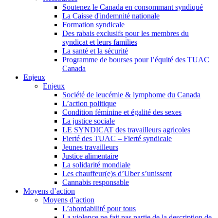
Soutenez le Canada en consommant syndiqué
La Caisse d'indemnité nationale
Formation syndicale
Des rabais exclusifs pour les membres du
syndicat et leurs families
La santé et la sécurité
Programme de bourses pour l’équité des TUAC
Canada
Enjeux
Enjeux
Société de leucémie & lymphome du Canada
L’action politique
Condition féminine et égalité des sexes
La justice sociale
LE SYNDICAT des travailleurs agricoles
Fierté des TUAC – Fierté syndicale
Jeunes travailleurs
Justice alimentaire
La solidarité mondiale
Les chauffeur(e)s d’Uber s’unissent
Cannabis responsable
Moyens d’action
Moyens d’action
L’abordabilité pour tous
La violence ne fait pas partie de la description de