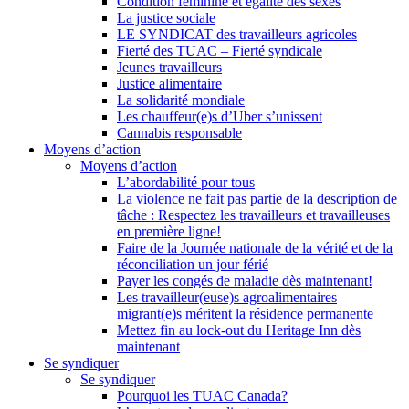
Condition féminine et égalité des sexes
La justice sociale
LE SYNDICAT des travailleurs agricoles
Fierté des TUAC – Fierté syndicale
Jeunes travailleurs
Justice alimentaire
La solidarité mondiale
Les chauffeur(e)s d’Uber s’unissent
Cannabis responsable
Moyens d’action
Moyens d’action
L’abordabilité pour tous
La violence ne fait pas partie de la description de
tâche : Respectez les travailleurs et travailleuses
en première ligne!
Faire de la Journée nationale de la vérité et de la
réconciliation un jour férié
Payer les congés de maladie dès maintenant!
Les travailleur(euse)s agroalimentaires
migrant(e)s méritent la résidence permanente
Mettez fin au lock-out du Heritage Inn dès
maintenant
Se syndiquer
Se syndiquer
Pourquoi les TUAC Canada?