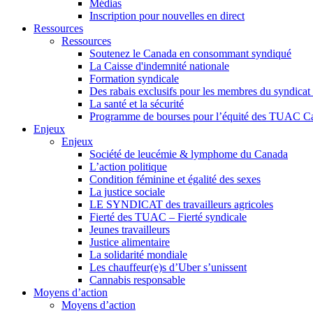
Médias
Inscription pour nouvelles en direct
Ressources
Ressources
Soutenez le Canada en consommant syndiqué
La Caisse d'indemnité nationale
Formation syndicale
Des rabais exclusifs pour les membres du syndicat e
La santé et la sécurité
Programme de bourses pour l’équité des TUAC C
Enjeux
Enjeux
Société de leucémie & lymphome du Canada
L’action politique
Condition féminine et égalité des sexes
La justice sociale
LE SYNDICAT des travailleurs agricoles
Fierté des TUAC – Fierté syndicale
Jeunes travailleurs
Justice alimentaire
La solidarité mondiale
Les chauffeur(e)s d’Uber s’unissent
Cannabis responsable
Moyens d’action
Moyens d’action