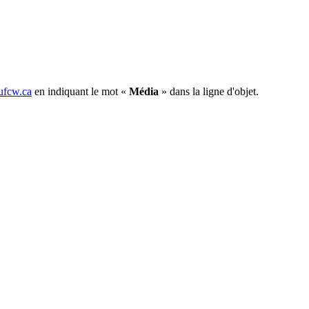
fcw.ca
en indiquant le mot «
Média
» dans la ligne d'objet.