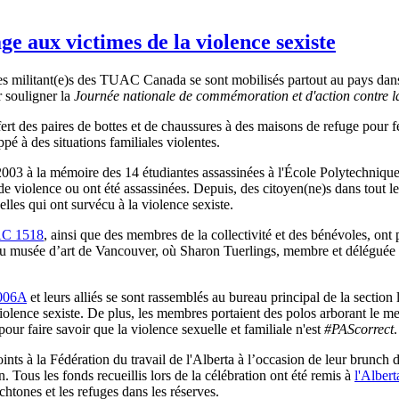
 aux victimes de la violence sexiste
ilitant(e)s des TUAC Canada se sont mobilisés partout au pays dans le
r souligner la
Journée nationale de commémoration et d'action contre l
fert des paires de bottes et de chaussures à des maisons de refuge pour 
é à des situations familiales violentes.
2003 à la mémoire des 14 étudiantes assassinées à l'École Polytechniqu
e violence ou ont été assassinées. Depuis, des citoyen(ne)s dans tout le 
lles qui ont survécu à la violence sexiste.
C 1518
, ainsi que des membres de la collectivité et des bénévoles, ont 
u musée d’art de Vancouver, où Sharon Tuerlings, membre et déléguée 
006A
et leurs alliés se sont rassemblés au bureau principal de la secti
violence sexiste. De plus, les membres portaient des polos arborant le 
 pour faire savoir que la violence sexuelle et familiale n'est
#PAScorrect
.
oints à la Fédération du travail de l'Alberta à l’occasion de leur brunch 
Tous les fonds recueillis lors de la célébration ont été remis à
l'Alber
htones et les refuges dans les réserves.