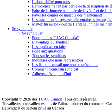
L’abordabilité pour tous
La violence ne fait pas partie de la description de t
Faire de la Journée nationale de la vérité et de la ré
Payer les congés de maladie dès maintenant!
Les travailleur(euse)s agroalimentaires migrant(e)s
Mettez fin au lock-out du Heritage Inn dès mainte
Se syndiquer
Se syndiquer
Pourquoi les TUAC Canada?
L’avantage du syndicat
Les syndicats en faits
Foire aux questions
Tout sur les syndicats
Industries que nous représentons
Les lieux de travail que nous représentons
Comment former un syndicat
Adhérez dès aujourd’hui
Copyright © 2026 des
TUAC Canada
. Tous droits réservés.
Travailleurs et travailleuses unis de l’alimentation et du commerce Ca
Le syndicat du secteur privé au Canada