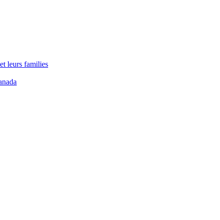
t leurs families
anada