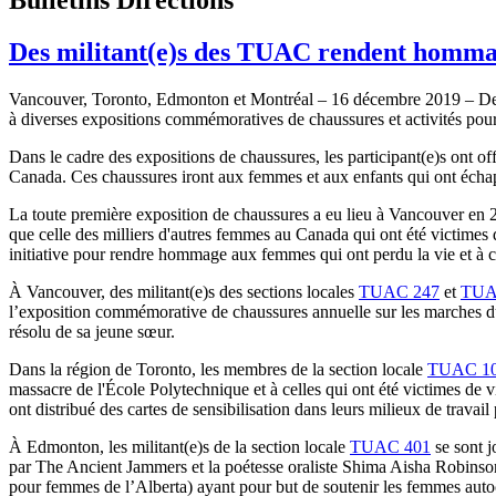
Des militant(e)s des TUAC rendent hommage
Vancouver, Toronto, Edmonton et Montréal – 16 décembre 2019 – Des m
à diverses expositions commémoratives de chaussures et activités pou
Dans le cadre des expositions de chaussures, les participant(e)s ont of
Canada. Ces chaussures iront aux femmes et aux enfants qui ont échapp
La toute première exposition de chaussures a eu lieu à Vancouver en 
que celle des milliers d'autres femmes au Canada qui ont été victimes d
initiative pour rendre hommage aux femmes qui ont perdu la vie et à ce
À Vancouver, des militant(e)s des sections locales
TUAC 247
et
TUA
l’exposition commémorative de chaussures annuelle sur les marches d
résolu de sa jeune sœur.
Dans la région de Toronto, les membres de la section locale
TUAC 1
massacre de l'École Polytechnique et à celles qui ont été victimes de 
ont distribué des cartes de sensibilisation dans leurs milieux de travail
À Edmonton, les militant(e)s de la section locale
TUAC 401
se sont j
par The Ancient Jammers et la poétesse oraliste Shima Aisha Robinson. 
pour femmes de l’Alberta) ayant pour but de soutenir les femmes autoc