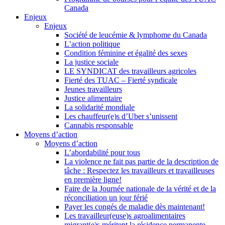
Canada
Enjeux
Enjeux
Société de leucémie & lymphome du Canada
L’action politique
Condition féminine et égalité des sexes
La justice sociale
LE SYNDICAT des travailleurs agricoles
Fierté des TUAC – Fierté syndicale
Jeunes travailleurs
Justice alimentaire
La solidarité mondiale
Les chauffeur(e)s d’Uber s’unissent
Cannabis responsable
Moyens d’action
Moyens d’action
L’abordabilité pour tous
La violence ne fait pas partie de la description de
tâche : Respectez les travailleurs et travailleuses
en première ligne!
Faire de la Journée nationale de la vérité et de la
réconciliation un jour férié
Payer les congés de maladie dès maintenant!
Les travailleur(euse)s agroalimentaires
migrant(e)s méritent la résidence permanente