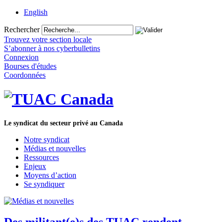
English
Rechercher
Trouvez votre section locale
S’abonner à nos cyberbulletins
Connexion
Bourses d'études
Coordonnées
Le syndicat du secteur privé au Canada
Notre syndicat
Médias et nouvelles
Ressources
Enjeux
Moyens d’action
Se syndiquer
Des militant(e)s des TUAC rendent