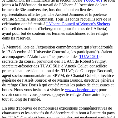
À Edmonton, les militant(e)s de la section locale
TUAC 401
se sont
joints à la Fédération du travail de l'Alberta à l’occasion de leur
brunch de 30e anniversaire, lors duquel ont eu lieu des
représentations offertes par The Ancient Jammers et la poétesse
oraliste Shima Aisha Robinson. Tous les fonds recueillis lors de la
célébration ont été remis à
l'Alberta Council of Women's Shelters
(Conseil des maisons d'hébergement pour femmes de l’Alberta)
ayant pour but de soutenir les femmes autochtones et les refuges
dans les réserves.
À Montréal, lors de l’exposition commémorative qui s’est déroulée
le 13 décembre à l’Université Concordia, les participant(e)s étaient
accompagnés d’Alain Lachaîne, président des
TUAC 501
et
secrétaire du conseil provincial des TUAC; de Robert Sévigny,
secrétaire-trésorier des TUAC 501; d’Anouk Collet, conseillère
principale au président national des TUAC; de Giuseppe Boccardi,
agent sociocommunautaire au SPVM; de Chantal Gobeil, directrice
générale de l’Arrêt-Source; et de Marina Boulos, directrice générale
du refuge Chez Doris à qui ont été remis les paires de chaussures et
bottes. Nous vous invitons à visiter le
www.chezdoris.org
pour
savoir comment vous pouvez appuyer le refuge d’une autre façon
tout au long de l’année.
En plus d'appuyer de nombreuses expositions commémoratives de
chaussures et les activités du 6 décembre d'un bout à l’autre du pays,
les TUAC Canada et leurs sections locales ont également participé à