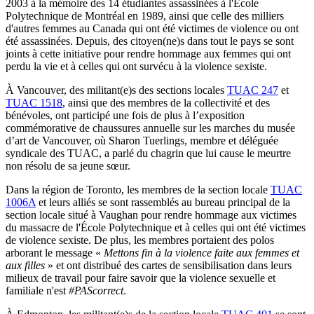
2003 à la mémoire des 14 étudiantes assassinées à l'École
Polytechnique de Montréal en 1989, ainsi que celle des milliers
d'autres femmes au Canada qui ont été victimes de violence ou ont
été assassinées. Depuis, des citoyen(ne)s dans tout le pays se sont
joints à cette initiative pour rendre hommage aux femmes qui ont
perdu la vie et à celles qui ont survécu à la violence sexiste.
À Vancouver, des militant(e)s des sections locales
TUAC 247
et
TUAC 1518
, ainsi que des membres de la collectivité et des
bénévoles, ont participé une fois de plus à l’exposition
commémorative de chaussures annuelle sur les marches du musée
d’art de Vancouver, où Sharon Tuerlings, membre et déléguée
syndicale des TUAC, a parlé du chagrin que lui cause le meurtre
non résolu de sa jeune sœur.
Dans la région de Toronto, les membres de la section locale
TUAC
1006A
et leurs alliés se sont rassemblés au bureau principal de la
section locale situé à Vaughan pour rendre hommage aux victimes
du massacre de l'École Polytechnique et à celles qui ont été victimes
de violence sexiste. De plus, les membres portaient des polos
arborant le message «
Mettons fin à la violence faite aux femmes et
aux filles
» et ont distribué des cartes de sensibilisation dans leurs
milieux de travail pour faire savoir que la violence sexuelle et
familiale n'est
#PAScorrect
.