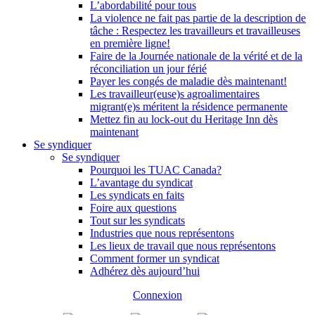
L’abordabilité pour tous
La violence ne fait pas partie de la description de
tâche : Respectez les travailleurs et travailleuses
en première ligne!
Faire de la Journée nationale de la vérité et de la
réconciliation un jour férié
Payer les congés de maladie dès maintenant!
Les travailleur(euse)s agroalimentaires
migrant(e)s méritent la résidence permanente
Mettez fin au lock-out du Heritage Inn dès
maintenant
Se syndiquer
Se syndiquer
Pourquoi les TUAC Canada?
L’avantage du syndicat
Les syndicats en faits
Foire aux questions
Tout sur les syndicats
Industries que nous représentons
Les lieux de travail que nous représentons
Comment former un syndicat
Adhérez dès aujourd’hui
Connexion