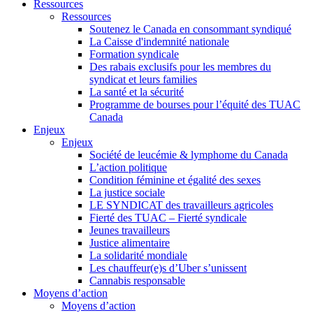
Ressources
Ressources
Soutenez le Canada en consommant syndiqué
La Caisse d'indemnité nationale
Formation syndicale
Des rabais exclusifs pour les membres du
syndicat et leurs families
La santé et la sécurité
Programme de bourses pour l’équité des TUAC
Canada
Enjeux
Enjeux
Société de leucémie & lymphome du Canada
L’action politique
Condition féminine et égalité des sexes
La justice sociale
LE SYNDICAT des travailleurs agricoles
Fierté des TUAC – Fierté syndicale
Jeunes travailleurs
Justice alimentaire
La solidarité mondiale
Les chauffeur(e)s d’Uber s’unissent
Cannabis responsable
Moyens d’action
Moyens d’action