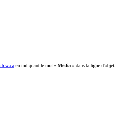
fcw.ca
en indiquant le mot «
Média
» dans la ligne d'objet.