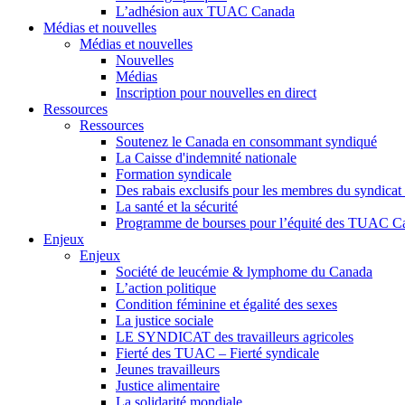
L’adhésion aux TUAC Canada
Médias et nouvelles
Médias et nouvelles
Nouvelles
Médias
Inscription pour nouvelles en direct
Ressources
Ressources
Soutenez le Canada en consommant syndiqué
La Caisse d'indemnité nationale
Formation syndicale
Des rabais exclusifs pour les membres du syndicat e
La santé et la sécurité
Programme de bourses pour l’équité des TUAC C
Enjeux
Enjeux
Société de leucémie & lymphome du Canada
L’action politique
Condition féminine et égalité des sexes
La justice sociale
LE SYNDICAT des travailleurs agricoles
Fierté des TUAC – Fierté syndicale
Jeunes travailleurs
Justice alimentaire
La solidarité mondiale