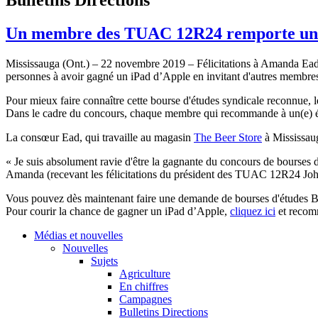
Un membre des TUAC 12R24 remporte un i
Mississauga (Ont.) – 22 novembre 2019 – Félicitations à Amanda Ea
personnes à avoir gagné un iPad d’Apple en invitant d'autres membr
Pour mieux faire connaître cette bourse d'études syndicale reconnue
Dans le cadre du concours, chaque membre qui recommande à un(e) é
La consœur Ead, qui travaille au magasin
The Beer Store
à Mississau
« Je suis absolument ravie d'être la gagnante du concours de bourses 
Amanda (recevant les félicitations du président des TUAC 12R24 John
Vous pouvez dès maintenant faire une demande de bourses d'étude
Pour courir la chance de gagner un iPad d’Apple,
cliquez ici
et recomm
Médias et nouvelles
Nouvelles
Sujets
Agriculture
En chiffres
Campagnes
Bulletins Directions