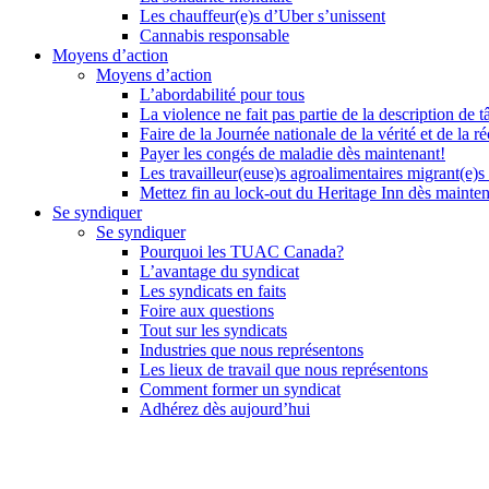
Les chauffeur(e)s d’Uber s’unissent
Cannabis responsable
Moyens d’action
Moyens d’action
L’abordabilité pour tous
La violence ne fait pas partie de la description de t
Faire de la Journée nationale de la vérité et de la ré
Payer les congés de maladie dès maintenant!
Les travailleur(euse)s agroalimentaires migrant(e)s
Mettez fin au lock-out du Heritage Inn dès mainte
Se syndiquer
Se syndiquer
Pourquoi les TUAC Canada?
L’avantage du syndicat
Les syndicats en faits
Foire aux questions
Tout sur les syndicats
Industries que nous représentons
Les lieux de travail que nous représentons
Comment former un syndicat
Adhérez dès aujourd’hui