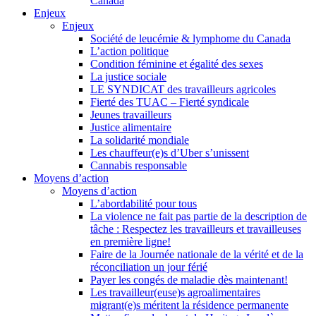
Canada
Enjeux
Enjeux
Société de leucémie & lymphome du Canada
L’action politique
Condition féminine et égalité des sexes
La justice sociale
LE SYNDICAT des travailleurs agricoles
Fierté des TUAC – Fierté syndicale
Jeunes travailleurs
Justice alimentaire
La solidarité mondiale
Les chauffeur(e)s d’Uber s’unissent
Cannabis responsable
Moyens d’action
Moyens d’action
L’abordabilité pour tous
La violence ne fait pas partie de la description de
tâche : Respectez les travailleurs et travailleuses
en première ligne!
Faire de la Journée nationale de la vérité et de la
réconciliation un jour férié
Payer les congés de maladie dès maintenant!
Les travailleur(euse)s agroalimentaires
migrant(e)s méritent la résidence permanente