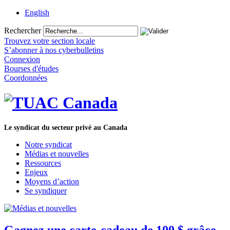
English
Rechercher
Trouvez votre section locale
S’abonner à nos cyberbulletins
Connexion
Bourses d'études
Coordonnées
Le syndicat du secteur privé au Canada
Notre syndicat
Médias et nouvelles
Ressources
Enjeux
Moyens d’action
Se syndiquer
Gagnez une carte-cadeau de 100 $ grâce