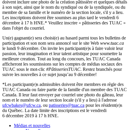
doivent inclure une photo de la création pâtissière et quelques détails
à son sujet, ainsi que le nom du syndiqué ou de la syndiquée, ou du
membre de sa famille et le numéro de la section locale, s'il y a lieu.
Les inscriptions doivent être soumises au plus tard le vendredi 6
décembre à 17 h HNE.* Veuillez inscrire « pâtisseries des TUAC »
dans l'objet du courriel.
Un(e) gagnant(e) sera choisi(e) au hasard parmi tous les bulletins de
participation et son nom sera annoncé sur le site Web
www.tuac.ca
le lundi 9 décembre. On invite les participant(e)s à faire valoir leur
passion, leur imagination et leur talent artistique pour soumettre la
meilleure creation. Tout au long du concours, les TUAC Canada
afficheront les soumissions sur les comptes de médias sociaux des
TUAC sous le mot-clic
#PâtisseriesTUAC
. Restez branchés pour
suivre les nouvelles à ce sujet jusqu’au 9 décembre!
*Les participant(e)s admissibles doivent être membres en règle des
TUAC Canada ou faire partie de la famille d'un membre des TUAC
Canada. Il leur faut envoyer par courriel une photo du gâteau, leur
nom et le numéro de leur section locale (s'il y a lieu) à l'adresse
ufcwbakes@ufcw.ca
, ou
patisseries@tuac.ca
pour les résident(e)s
du Québec. La date limite des inscriptions est le vendredi
6 décembre 2019 à 17 h HNE.
Médias et nouvelles