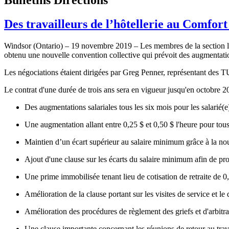
Des travailleurs de l’hôtellerie au Comf
Windsor (Ontario) – 19 novembre 2019 – Les membres de la sectio
obtenu une nouvelle convention collective qui prévoit des augmentation
Les négociations étaient dirigées par Greg Penner, représentant des
Le contrat d'une durée de trois ans sera en vigueur jusqu'en octobre 2
Des augmentations salariales tous les six mois pour les salarié(e
Une augmentation allant entre 0,25 $ et 0,50 $ l'heure pour tous l
Maintien d’un écart supérieur au salaire minimum grâce à la nouve
Ajout d'une clause sur les écarts du salaire minimum afin de prot
Une prime immobilisée tenant lieu de cotisation de retraite de 0,
Amélioration de la clause portant sur les visites de service et le
Amélioration des procédures de règlement des griefs et d'arbitr
Une clause importante concernant les réunions de retour au trav