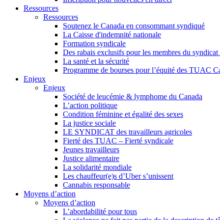
Ressources
Ressources
Soutenez le Canada en consommant syndiqué
La Caisse d'indemnité nationale
Formation syndicale
Des rabais exclusifs pour les membres du syndicat e
La santé et la sécurité
Programme de bourses pour l’équité des TUAC C
Enjeux
Enjeux
Société de leucémie & lymphome du Canada
L’action politique
Condition féminine et égalité des sexes
La justice sociale
LE SYNDICAT des travailleurs agricoles
Fierté des TUAC – Fierté syndicale
Jeunes travailleurs
Justice alimentaire
La solidarité mondiale
Les chauffeur(e)s d’Uber s’unissent
Cannabis responsable
Moyens d’action
Moyens d’action
L’abordabilité pour tous