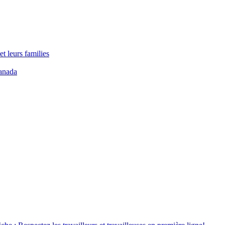
t leurs families
anada