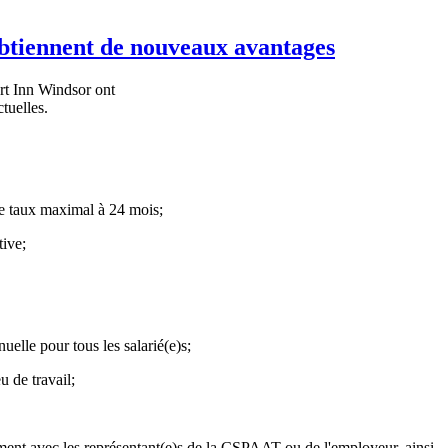
btiennent de nouveaux avantages
t Inn Windsor ont
tuelles.
 le taux maximal à 24 mois;
tive;
uelle pour tous les salarié(e)s;
u de travail;
ement avec les représentant(e)s de la CSPAAT ou de l'employeur, ainsi