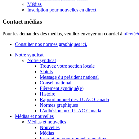
Médias
Inscription pour nouvelles en direct
Contact médias
Pour les demandes des médias, veuillez envoyer un courriel à
ufcw@u
Consulter nos normes graphiques ici.
Notre syndicat
Notre syndicat
Trouvez votre section locale
Statuts
Message du président national
Conseil national
Fièrement syndiqué(e)
Histoire
Rapport annuel des TUAC Canada
Normes graphiques
L’adhésion aux TUAC Canada
Médias et nouvelles
Médias et nouvelles
Nouvelles
Médias
Inscription pour nouvelles en direct