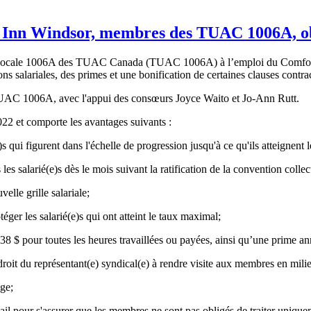
ort Inn Windsor, membres des TUAC 1006A, o
n locale 1006A des TUAC Canada (TUAC 1006A) à l’emploi du Comfor
s salariales, des primes et une bonification de certaines clauses contrac
 TUAC 1006A, avec l'appui des consœurs Joyce Waito et Jo-Ann Rutt.
022 et comporte les avantages suivants :
)s qui figurent dans l'échelle de progression jusqu'à ce qu'ils atteignent
es salarié(e)s dès le mois suivant la ratification de la convention collec
lle grille salariale;
éger les salarié(e)s qui ont atteint le taux maximal;
38 $ pour toutes les heures travaillées ou payées, ainsi qu’une prime ann
 droit du représentant(e) syndical(e) à rendre visite aux membres en milie
age;
ail pour s'assurer que les membres ne sont pas obligés de traiter uniqu