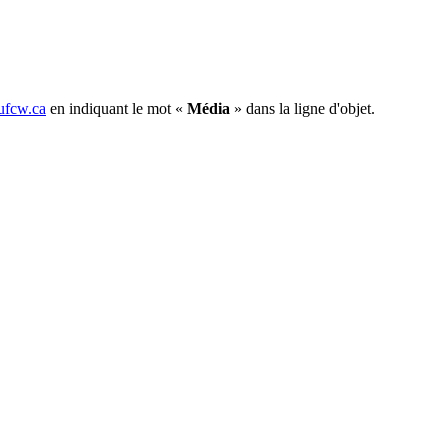
fcw.ca
en indiquant le mot «
Média
» dans la ligne d'objet.