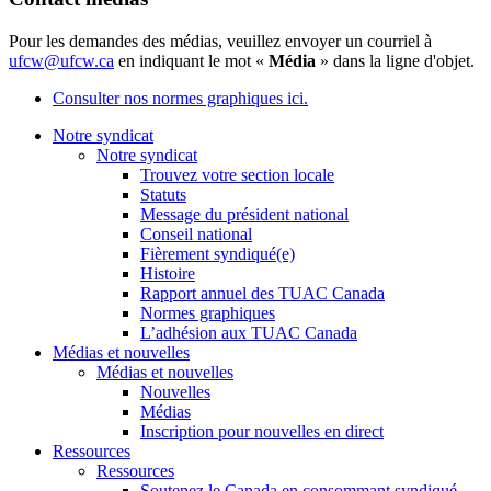
Pour les demandes des médias, veuillez envoyer un courriel à
ufcw@ufcw.ca
en indiquant le mot «
Média
» dans la ligne d'objet.
Consulter nos normes graphiques ici.
Notre syndicat
Notre syndicat
Trouvez votre section locale
Statuts
Message du président national
Conseil national
Fièrement syndiqué(e)
Histoire
Rapport annuel des TUAC Canada
Normes graphiques
L’adhésion aux TUAC Canada
Médias et nouvelles
Médias et nouvelles
Nouvelles
Médias
Inscription pour nouvelles en direct
Ressources
Ressources
Soutenez le Canada en consommant syndiqué