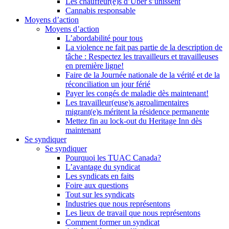
Les chauffeur(e)s d’Uber s’unissent
Cannabis responsable
Moyens d’action
Moyens d’action
L’abordabilité pour tous
La violence ne fait pas partie de la description de
tâche : Respectez les travailleurs et travailleuses
en première ligne!
Faire de la Journée nationale de la vérité et de la
réconciliation un jour férié
Payer les congés de maladie dès maintenant!
Les travailleur(euse)s agroalimentaires
migrant(e)s méritent la résidence permanente
Mettez fin au lock-out du Heritage Inn dès
maintenant
Se syndiquer
Se syndiquer
Pourquoi les TUAC Canada?
L’avantage du syndicat
Les syndicats en faits
Foire aux questions
Tout sur les syndicats
Industries que nous représentons
Les lieux de travail que nous représentons
Comment former un syndicat