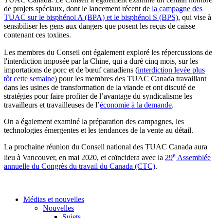
de projets spéciaux, dont le lancement récent de
la campagne des
TUAC sur le bisphénol A (BPA) et le bisphénol S (BPS)
, qui vise à
sensibiliser les gens aux dangers que posent les reçus de caisse
contenant ces toxines.
Les membres du Conseil ont également exploré les répercussions de
l'interdiction imposée par la Chine, qui a duré cinq mois, sur les
importations de porc et de bœuf canadiens (
interdiction levée plus
tôt cette semaine
) pour les membres des TUAC Canada travaillant
dans les usines de transformation de la viande et ont discuté de
stratégies pour faire profiter de l’avantage du syndicalisme les
travailleurs et travailleuses de l’
économie à la demande
.
On a également examiné la préparation des campagnes, les
technologies émergentes et les tendances de la vente au détail.
La prochaine réunion du Conseil national des TUAC Canada aura
e
lieu à Vancouver, en mai 2020, et coïncidera avec la
29
Assemblée
annuelle du Congrès du travail du Canada (CTC)
.
Médias et nouvelles
Nouvelles
Sujets