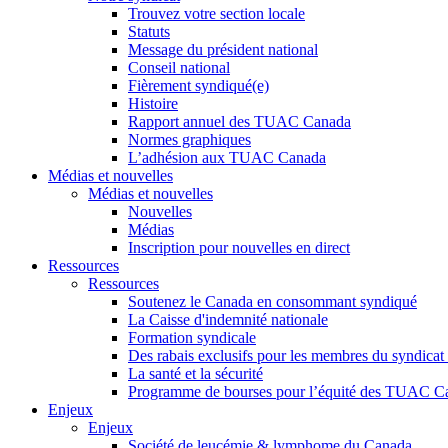
Trouvez votre section locale
Statuts
Message du président national
Conseil national
Fièrement syndiqué(e)
Histoire
Rapport annuel des TUAC Canada
Normes graphiques
L’adhésion aux TUAC Canada
Médias et nouvelles
Médias et nouvelles
Nouvelles
Médias
Inscription pour nouvelles en direct
Ressources
Ressources
Soutenez le Canada en consommant syndiqué
La Caisse d'indemnité nationale
Formation syndicale
Des rabais exclusifs pour les membres du syndicat e
La santé et la sécurité
Programme de bourses pour l’équité des TUAC C
Enjeux
Enjeux
Société de leucémie & lymphome du Canada