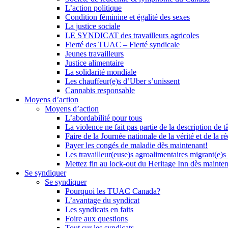
L’action politique
Condition féminine et égalité des sexes
La justice sociale
LE SYNDICAT des travailleurs agricoles
Fierté des TUAC – Fierté syndicale
Jeunes travailleurs
Justice alimentaire
La solidarité mondiale
Les chauffeur(e)s d’Uber s’unissent
Cannabis responsable
Moyens d’action
Moyens d’action
L’abordabilité pour tous
La violence ne fait pas partie de la description de t
Faire de la Journée nationale de la vérité et de la ré
Payer les congés de maladie dès maintenant!
Les travailleur(euse)s agroalimentaires migrant(e)s
Mettez fin au lock-out du Heritage Inn dès mainte
Se syndiquer
Se syndiquer
Pourquoi les TUAC Canada?
L’avantage du syndicat
Les syndicats en faits
Foire aux questions
Tout sur les syndicats