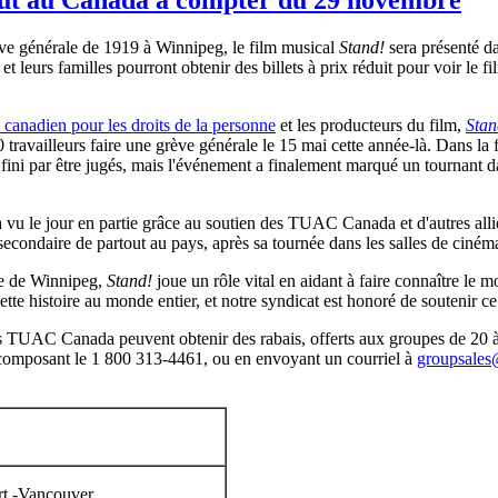
ève générale de 1919 à Winnipeg, le film musical
Stand!
sera présenté d
s familles pourront obtenir des billets à prix réduit pour voir le fil
canadien pour les droits de la personne
et les producteurs du film,
Stan
 travailleurs faire une grève générale le 15 mai cette année-là. Dans la
ont fini par être jugés, mais l'événement a finalement marqué un tournant
 vu le jour en partie grâce au soutien des TUAC Canada et d'autres alli
secondaire de partout au pays, après sa tournée dans les salles de ciném
ale de Winnipeg,
Stand!
joue un rôle vital en aidant à faire connaître le
tte histoire au monde entier, et notre syndicat est honoré de soutenir ce 
 TUAC Canada peuvent obtenir des rabais, offerts aux groupes de 20 à 
 composant le 1 800 313-4461, ou en envoyant un courriel à
groupsales
rt -Vancouver