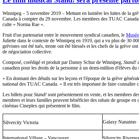
Winnipeg – 5 novembre 2019 – Mettant en lumière les luttes de la gr
Canada à compter du 29 novembre. Les membres des TUAC Canada et leur
culte « Norma Rae ».
Fruit d'un partenariat entre le mouvement syndical canadien, le
Musée 
Juliette dans le contexte de Winnipeg en 1919, qui a vu plus de 30 000
grévistes ont été tués, trente ont été blessés et les chefs de la grève 
de négociation collective.
Composé, corédigé et produit par Danny Schur de Winnipeg,
Stand!
a
canadien pour les droits de la personne à un demi-million d'élèves du 
« En donnant des détails sur les leçons et l'époque de la grève génér
national des TUAC Canada. « Il est très important de faire connaître ce
Les billets pour
Stand!
sont présentement en vente, et les membres des
membres et leurs familles peuvent bénéficier des rabais de groupe en
cinémas Cineplex qui présentent le film.
Galaxy Nanaimo
Silvercity Victoria
International Village – Vancouver
Silvercity Riverpo