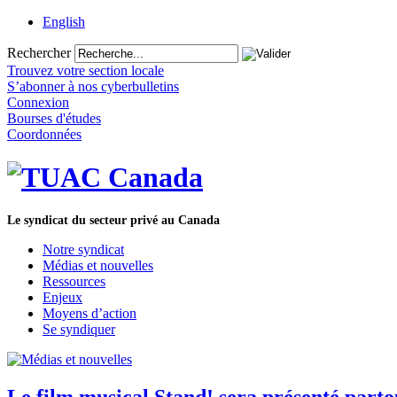
English
Rechercher
Trouvez votre section locale
S’abonner à nos cyberbulletins
Connexion
Bourses d'études
Coordonnées
Le syndicat du secteur privé au Canada
Notre syndicat
Médias et nouvelles
Ressources
Enjeux
Moyens d’action
Se syndiquer
Le film musical Stand! sera présenté par