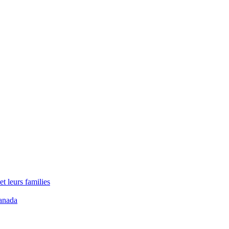
t leurs families
anada