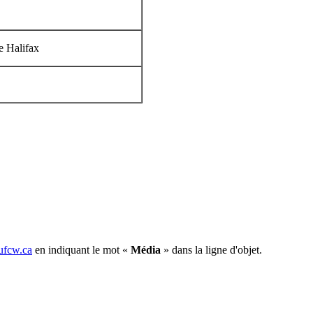
e Halifax
fcw.ca
en indiquant le mot «
Média
» dans la ligne d'objet.