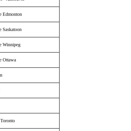
re Edmonton
e Saskatoon
re Winnipeg
e Ottawa
on
Toronto