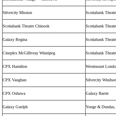
Silvercity Mission
Scotiabank Theat
Scotiabank Theatre Chinook
Scotiabank Theatr
Galaxy Regina
Scotiabank Theat
Cineplex McGillivray Winnipeg
Scotiabank Theatr
CPX Hamilton
Westmount Lond
CPX Vaughan
Silvercity Windsor
CPX Oshawa
Galaxy Barrie
Galaxy Guelph
Yonge & Dundas, 