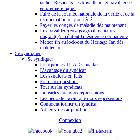
tâche : Respectez les travailleurs et travailleuses
en première ligne!
Faire de la Journée nationale de la vérité et de la
réconciliation un jour férié
Payer les congés de maladie dès maintenant!
Les travailleur(euse)s agroalimentaires
migrant(e)s méritent la résidence permanente
Mettez fin au lock-out du Heritage Inn dès
maintenant
Se syndiquer
Se syndiquer
Pourquoi les TUAC Canada?
L’avantage du syndicat
Les syndicats en faits
Foire aux questions
Tout sur les syndicats
Industries que nous représentons
Les lieux de travail que nous représentons
Comment former un syndicat
Adhérez dès aujourd’hui
Connexion