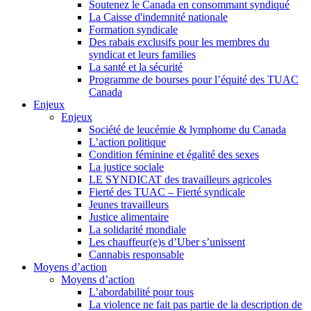
Soutenez le Canada en consommant syndiqué
La Caisse d'indemnité nationale
Formation syndicale
Des rabais exclusifs pour les membres du
syndicat et leurs families
La santé et la sécurité
Programme de bourses pour l’équité des TUAC
Canada
Enjeux
Enjeux
Société de leucémie & lymphome du Canada
L’action politique
Condition féminine et égalité des sexes
La justice sociale
LE SYNDICAT des travailleurs agricoles
Fierté des TUAC – Fierté syndicale
Jeunes travailleurs
Justice alimentaire
La solidarité mondiale
Les chauffeur(e)s d’Uber s’unissent
Cannabis responsable
Moyens d’action
Moyens d’action
L’abordabilité pour tous
La violence ne fait pas partie de la description de