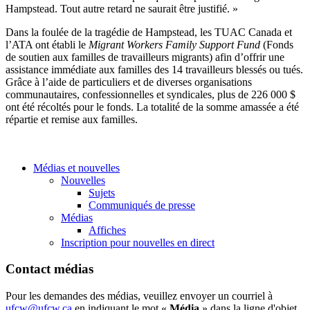
Hampstead
. Tout
autre
retard ne
saurait
être
justifié
. »
Dans
la
foulée
de la
tragédie
de
Hampstead
, les
TUAC
Canada et
l’ATA
ont
établi
le
Migrant Workers Family Support Fund
(Fonds
de soutien aux familles de travailleurs migrants) afin d’offrir une
assistance immédiate aux familles des 14 travailleurs blessés ou tués.
Grâce à l’aide de particuliers et de diverses organisations
communautaires, confessionnelles et syndicales, plus de 226 000 $
ont été récoltés pour le fonds. La totalité de la somme amassée a été
répartie et remise aux familles.
Médias et nouvelles
Nouvelles
Sujets
Communiqués de presse
Médias
Affiches
Inscription pour nouvelles en direct
Contact médias
Pour les demandes des médias, veuillez envoyer un courriel à
ufcw@ufcw.ca
en indiquant le mot «
Média
» dans la ligne d'objet.