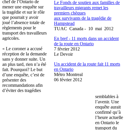
chef de
l’Ontario
de
Le Fonds de
soutien
aux
familles
de
mener
une
enquête
sur
travailleurs
migrants
remet
les
la
tragédie
et
sur
le
rôle
premiers
chèques
que
pourrait
y
avoir
aux
survivants
de la
tragédie
de
joué
l’absence
totale
de
Hampstead
règlements
pour le
TUAC
Canada - 10
mai
2012
transport des
travailleurs
agricoles
.
En
bref
- 11
morts
dans
un accident
de la route en Ontario
« Le coroner a
accusé
7
février
2012
réception
de la
demande
Le
Devoir
sans y
donner
suite. Un
Un accident de la route fait 11
morts
an plus
tard
,
rien
n’a
été
en Ontario
fait.
Pourquoi
? Le but
Métro
Montreal
d’une
enquête
,
c’est
de
06
février
2012
présenter
des
recommandations
afin
d’éviter
des
tragédies
semblables
à
l’avenir
.
Une
enquête
aurait
confirmé
qu’à
l’heure
actuelle
en Ontario le
transport du