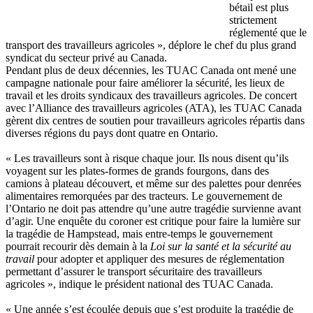
bétail
est
plus
strictement
réglementé
que
le
transport des
travailleurs
agricoles
»,
déplore
le chef du plus grand
syndicat
du
secteur
privé
au Canada.
Pendant plus de
deux
décennies
, les
TUAC
Canada
ont
mené
une
campagne
nationale
pour faire
améliorer
la
sécurité
, les
lieux
de
travail et les
droits
syndicaux
des
travailleurs
agricoles
. De concert
avec
l’Alliance
des
travailleurs
agricoles
(ATA), les
TUAC
Canada
gèrent
dix
centres
de
soutien
pour
travailleurs
agricoles
répartis
dans
diverses
régions
du pays
dont
quatre
en Ontario.
« Les
travailleurs
sont
à
risque
chaque
jour.
Ils
nous
disent
qu’ils
voyagent
sur
les
plates-formes
de grands
fourgons
,
dans
des
camions
à
plateau
découvert
, et
même
sur
des palettes pour
denrées
alimentaires
remorquées
par des
tracteurs
. Le
gouvernement
de
l’Ontario
ne
doit
pas
attendre
qu’une
autre
tragédie
survienne
avant
d’agir
.
Une
enquête
du coroner
est
critique pour faire la
lumière
sur
la
tragédie
de
Hampstead
,
mais
entre-temps
le
gouvernement
pourrait
recourir
dès
demain
à
la
Loi
sur
la
santé
et la
sécurité
au
travail
pour adopter et
appliquer
des
mesures
de
réglementation
permettant
d’assurer
le transport
sécuritaire
des
travailleurs
agricoles
»,
indique
le
président
national des
TUAC
Canada.
«
Une
année
s’est
écoulée
depuis
que
s’est
produite
la
tragédie
de