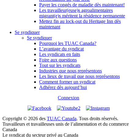
Payer les congés de maladie dès maintenant!
Les travailleur(euse)s agroalimentaires
migrant(e)s méritent la résidence permanente
Mettez fin au lock-out du Heritage Inn dès
maintenant
Se syndiquer
Se syndiquer
Pourquoi les TUAC Canada?
L’avantage du syndicat
Les syndicats en faits
Foire aux questions
Tout sur les syndicats
Industries que nous représentons
Les lieux de travail que nous représentons
Comment former un syndicat
Adhérez dès aujourd’hui
Connexion
Copyright © 2026 des
TUAC Canada
. Tous droits réservés.
Travailleurs et travailleuses unis de l’alimentation et du commerce
Canada
Le syndicat du secteur privé au Canada