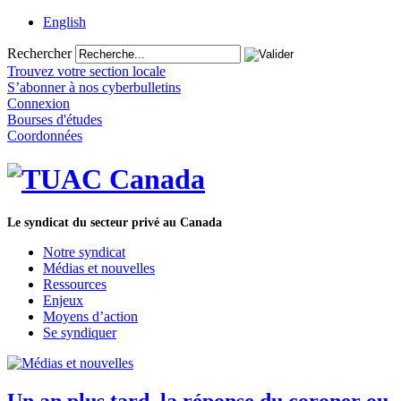
English
Rechercher
Trouvez votre section locale
S’abonner à nos cyberbulletins
Connexion
Bourses d'études
Coordonnées
Le syndicat du secteur privé au Canada
Notre syndicat
Médias et nouvelles
Ressources
Enjeux
Moyens d’action
Se syndiquer
Un an plus tard, la réponse du coroner ou