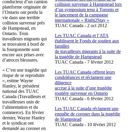
conducteur
d’un
camion
collision
survenue
à
Hampstead
lors
plateforme
originaire
de
d’un
symposium
tenu
à
Toronto et
l’Ontario
ont
perdu
la
le
lancement
de la
campagne
vie
dans
une
terrible
internationale
«
Right2Stay
»
collision
survenue
près
TUAC
Canada - 2
oct
2012
de
Hampstead
, en
Ontario.
Trois
Les
TUAC
Canada et
l’ATA
travailleurs
migrants qui
établissent
le Fonds de
soutien
aux
se
trouvaient
à
bord
de
familles
la
fourgonnette
sont
de
travailleurs
migrants
à
la suite de
encore aux prises
avec
la
tragédie
de
Hampstead
d’atroces
blessures
.
TUAC
Canada - 7
février
2012
«
C’est
une
tragédie
qui
Les
TUAC
Canada
offrent
leurs
risque
de se
reproduire
condoléances
et
réclament
une
»,
estime
Wayne
diligence
Hanley, le
président
accrue
à
la suite
d’une
tragédie
national des
TUAC
routière
survenue
en Ontario
Canada (
Travailleurs
et
TUAC
Canada - 6
février
2012
travailleuses
unis
de
l’alimentation
et du
Les
TUAC
Canada
réclament
une
commerce). En
février
enquête
de coroner
dans
la
tragédie
dernier, Wayne Hanley
de
Hampstead
et le
syndicat
ont
TUAC
Canada - 10
février
2012
demandé
au coroner en