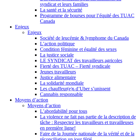
syndicat et leurs families
La santé et la sécurité
Programme de bourses pour l’équité des TUAC
Canada
Enjeux
Enjeux
Société de leucémie & lymphome du Canada
L’action politique
Condition féminine et égalité des sexes
La justice sociale
LE SYNDICAT des travailleurs agricoles
Fierté des TUAC – Fierté syndicale
Jeunes travailleurs
Justice alimentaire
La solidarité mondiale
Les chauffeur(e)s d’Uber s’unissent
Cannabis responsable
Moyens d’action
Moyens d’action
L’abordabilité pour tous
La violence ne fait pas partie de la description de
tâche : Respectez les travailleurs et travailleuses
en première ligne!
Faire de la Journée nationale de la vérité et de la
réconciliation un jour férié