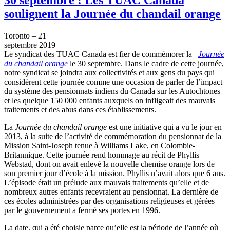
soulignent la Journée du chandail orange
Toronto – 21
septembre 2019 –
Le syndicat des TUAC Canada est fier de commémorer la
Journée
du chandail orange
le 30 septembre. Dans le cadre de cette journée,
notre syndicat se joindra aux collectivités et aux gens du pays qui
considèrent cette journée comme une occasion de parler de l’impact
du système des pensionnats indiens du Canada sur les Autochtones
et les quelque 150 000 enfants auxquels on infligeait des mauvais
traitements et des abus dans ces établissements.
La
Journée du chandail orange
est une initiative qui a vu le jour en
2013, à la suite de l’activité de commémoration du pensionnat de la
Mission Saint-Joseph tenue à Williams Lake, en Colombie-
Britannique. Cette journée rend hommage au récit de Phyllis
Webstad, dont on avait enlevé la nouvelle chemise orange lors de
son premier jour d’école à la mission. Phyllis n’avait alors que 6 ans.
L’épisode était un prélude aux mauvais traitements qu’elle et de
nombreux autres enfants recevraient au pensionnat. La dernière de
ces écoles administrées par des organisations religieuses et gérées
par le gouvernement a fermé ses portes en 1996.
La date, qui a été choisie parce qu’elle est la période de l’année où