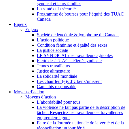
syndicat et leurs families
La santé et la sécurité
Programme de bourses pour l’équité des TUAC
Canada
Enjeux
Enjeux
Société de leucémie & lymphome du Canada
L’action politique
Condition féminine et égalité des sexes
La justice sociale
LE SYNDICAT des travailleurs agricoles
Fierté des TUAC – Fierté syndicale
Jeunes travailleurs
Justice alimentaire
La solidarité mondiale
Les chauffeur(e)s d’Uber s’unissent
Cannabis responsable
Moyens d’action
Moyens d’action
L’abordabilité pour tous
La violence ne fait pas partie de la description de
tâche : Respectez les travailleurs et travailleuses
en première ligne!
Faire de la Journée nationale de la vérité et de la
réconciliation un jour férié