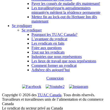
Payer les congés de maladie dès maintenant!
Les travailleur(euse)s agroalimentaires
migrant(e)s méritent la résidence permanente
Mettez fin au lock-out du Heritage Inn dès
maintenant
Se syndiquer
Se syndiquer
Pourquoi les TUAC Canada?
L’avantage du syndicat
Les syndicats en faits
Foire aux questions
Tout sur les syndicats
Industries que nous représentons
Les lieux de travail que nous représentons
Comment former un syndicat
Adhérez dès aujourd’hui
Connexion
Copyright © 2026 des
TUAC Canada
. Tous droits réservés.
Travailleurs et travailleuses unis de l’alimentation et du commerce
Canada
Le syndicat du secteur privé au Canada