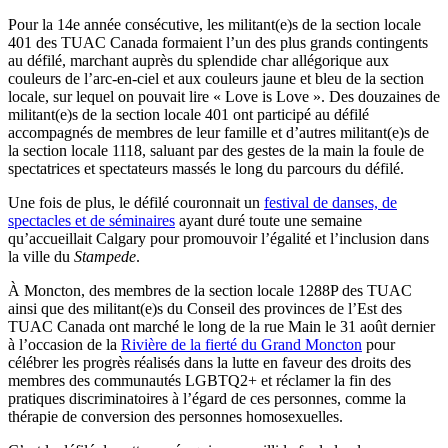
Pour la 14e année consécutive, les militant(e)s de la section locale
401 des TUAC Canada formaient l’un des plus grands contingents
au défilé, marchant auprès du splendide char allégorique aux
couleurs de l’arc-en-ciel et aux couleurs jaune et bleu de la section
locale, sur lequel on pouvait lire « Love is Love ». Des douzaines de
militant(e)s de la section locale 401 ont participé au défilé
accompagnés de membres de leur famille et d’autres militant(e)s de
la section locale 1118, saluant par des gestes de la main la foule de
spectatrices et spectateurs massés le long du parcours du défilé.
Une fois de plus, le défilé couronnait un
festival de danses, de
spectacles et de séminaires
ayant duré toute une semaine
qu’accueillait Calgary pour promouvoir l’égalité et l’inclusion dans
la ville du
Stampede
.
À Moncton, des membres de la section locale 1288P des TUAC
ainsi que des militant(e)s du Conseil des provinces de l’Est des
TUAC Canada ont marché le long de la rue Main le 31 août dernier
à l’occasion de la
Rivière de la fierté du Grand Moncton
pour
célébrer les progrès réalisés dans la lutte en faveur des droits des
membres des communautés LGBTQ2+ et réclamer la fin des
pratiques discriminatoires à l’égard de ces personnes, comme la
thérapie de conversion des personnes homosexuelles.