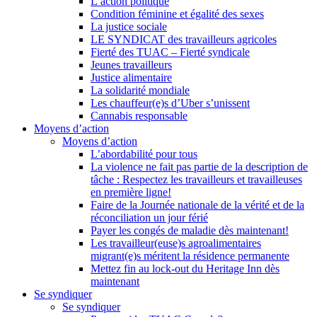
L’action politique
Condition féminine et égalité des sexes
La justice sociale
LE SYNDICAT des travailleurs agricoles
Fierté des TUAC – Fierté syndicale
Jeunes travailleurs
Justice alimentaire
La solidarité mondiale
Les chauffeur(e)s d’Uber s’unissent
Cannabis responsable
Moyens d’action
Moyens d’action
L’abordabilité pour tous
La violence ne fait pas partie de la description de
tâche : Respectez les travailleurs et travailleuses
en première ligne!
Faire de la Journée nationale de la vérité et de la
réconciliation un jour férié
Payer les congés de maladie dès maintenant!
Les travailleur(euse)s agroalimentaires
migrant(e)s méritent la résidence permanente
Mettez fin au lock-out du Heritage Inn dès
maintenant
Se syndiquer
Se syndiquer