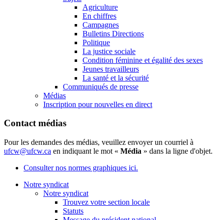
Agriculture
En chiffres
Campagnes
Bulletins Directions
Politique
La justice sociale
Condition féminine et égalité des sexes
Jeunes travailleurs
La santé et la sécurité
Communiqués de presse
Médias
Inscription pour nouvelles en direct
Contact médias
Pour les demandes des médias, veuillez envoyer un courriel à
ufcw@ufcw.ca
en indiquant le mot «
Média
» dans la ligne d'objet.
Consulter nos normes graphiques ici.
Notre syndicat
Notre syndicat
Trouvez votre section locale
Statuts
Message du président national