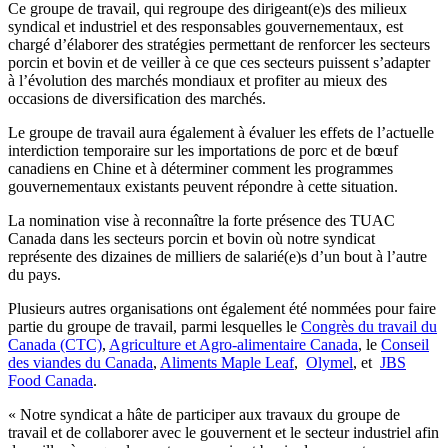
Ce groupe de travail, qui regroupe des dirigeant(e)s des milieux
syndical et industriel et des responsables gouvernementaux, est
chargé d’élaborer des stratégies permettant de renforcer les secteurs
porcin et bovin et de veiller à ce que ces secteurs puissent s’adapter
à l’évolution des marchés mondiaux et profiter au mieux des
occasions de diversification des marchés.
Le groupe de travail aura également à évaluer les effets de l’actuelle
interdiction temporaire sur les importations de porc et de bœuf
canadiens en Chine et à déterminer comment les programmes
gouvernementaux existants peuvent répondre à cette situation.
La nomination vise à reconnaître la forte présence des TUAC
Canada dans les secteurs porcin et bovin où notre syndicat
représente des dizaines de milliers de salarié(e)s d’un bout à l’autre
du pays.
Plusieurs autres organisations ont également été nommées pour faire
partie du groupe de travail, parmi lesquelles le
Congrès du travail du
Canada (CTC)
,
Agriculture et Agro-alimentaire Canada
, le
Conseil
des viandes du Canada
,
Aliments Maple Leaf
,
Olymel
, et
JBS
Food Canada
.
« Notre syndicat a hâte de participer aux travaux du groupe de
travail et de collaborer avec le gouvernent et le secteur industriel afin