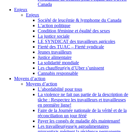
Canada
Enjeux
Enjeux
Société de leucémie & lymphome du Canada
L’action politique
Condition féminine et égalité des sexes
La justice sociale
LE SYNDICAT des travailleurs agricoles
Fierté des TUAC – Fierté syndicale
Jeunes travailleurs
Justice alimentaire
La solidarité mondiale
Les chauffeur(e)s d’Uber s’unissent
Cannabis responsable
Moyens d’action
Moyens d’action
L’abordabilité pour tous
La violence ne fait pas partie de la description de
tâche : Respectez les travailleurs et travailleuses
en première ligne!
Faire de la Journée nationale de la vérité et de la
réconciliation un jour férié
Payer les congés de maladie dès maintenant!
Les travailleur(euse)s agroalimentaires
migrant(e)s méritent la résidence permanente