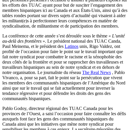
les efforts des TUAC ayant pour but de susciter l’engagement des
membres hispaniques ici au Canada et aux États-Unis, ainsi qu’à des
tables rondes portant sur divers sujets d’actualité qui visaient à aider
les militant(e)s à perfectionner leurs compétences en matière de
syndicalisation, de militantisme et de participation des membres.
La conférence de cette année s’est déroulée sous le thème «
L’unité
au-delà des frontières
». Le président national des TUAC Canda,
Paul Meinema, et le président des
Latinos
unis, Rigo Valdez, ont
profité de l’occasion pour faire le point sur le travail important que
fait notre syndicat pour combattre le racisme et la xénophobie des
deux côtés de la frontière et pour se rapprocher des travailleuses et
travailleurs hispaniques au sein de notre syndicat et en dehors de
notre organisation. Le journaliste du réseau
The Real News
, Pablo
Vivanco, a, pour sa part, fait le point sur la persécution que vivent
les membres des communautés hispaniques de l’Amérique du Nord
ainsi que sur le travail qui se fait actuellement pour inverser la
tendance régressive et pour défendre les droits des gens des
communautés hispaniques.
Pablo Godoy, directeur régional des TUAC Canada pour les
provinces de l’Ouest, a saisi l’occasion pour faire connaître les défis
auxquels font face les gens des communautés hispaniques du
Canada ainsi que les initiatives que mène notre syndicat pour
sensibiliser les membres à ces enjeux. La secrétaire-trésorière des