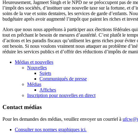
Heureusement, Jagmeet Singh et le NPD ne se préoccupent pas de mesure
l’impôt des sociétés, d’instituer une nouvelle taxe sur la fortune, et 
soins de la vue et soins dentaires, les services de garde d’enfants.
budgétaire après avoir augmenté l’impôt que paient les riches et inves
Alors que nous nous apprêtons à participer aux élections fédérales qui 
tout en prêchant le besoin de mesures d’austérité. C’est plutôt le temp
d’actions et les paradis fiscaux qu’utilisent les gens riches pour évite
ont besoin. Si nous voulons vraiment nous attaquer au problème d’iné
réduire les services publics et d’offrir des réductions d’impôts de ma
Médias et nouvelles
Nouvelles
Sujets
Communiqués de presse
Médias
Affiches
Inscription pour nouvelles en direct
Contact médias
Pour les demandes des médias, veuillez envoyer un courriel à
ufcw@u
Consulter nos normes graphiques ici.