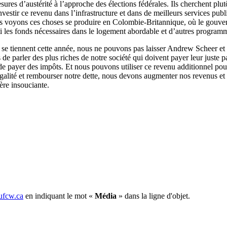
s d’austérité à l’approche des élections fédérales. Ils cherchent plut
d’investir ce revenu dans l’infrastructure et dans de meilleurs services 
 Nous voyons ces choses se produire en Colombie-Britannique, où le gou
ti les fonds nécessaires dans le logement abordable et d’autres program
se tiennent cette année, nous ne pouvons pas laisser Andrew Scheer et les
s de parler des plus riches de notre société qui doivent payer leur just
r de payer des impôts. Et nous pouvons utiliser ce revenu additionnel pou
galité et rembourser notre dette, nous devons augmenter nos revenus et
nière insouciante.
fcw.ca
en indiquant le mot «
Média
» dans la ligne d'objet.