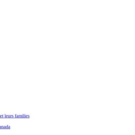
t leurs families
anada