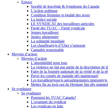
Enjeux
Société de leucémie & lymphome du Canada
L’action politique
Condition féminine et égalité des sexes
La justice sociale
LE SYNDICAT des travailleurs agricoles
Fierté des TUAC – Fierté syndicale
Jeunes travailleurs
Justice alimentaire
La solidarité mondiale
Les chauffeur(e)s d’Uber s’unissent
Cannabis responsable
Moyens d’action
Moyens d’action
L’abordabilité pour tous
La violence ne fait pas partie de la description de t
Faire de la Journée nationale de la vérité et de la ré
Payer les congés de maladie dès maintenant!
Les travailleur(euse)s agroalimentaires migrant(e)s
Mettez fin au lock-out du Heritage Inn dès mainte
Se syndiquer
Se syndiquer
Pourquoi les TUAC Canada?
L’avantage du syndicat
Les syndicats en faits