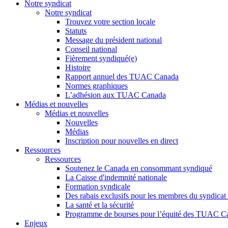
Notre syndicat
Notre syndicat
Trouvez votre section locale
Statuts
Message du président national
Conseil national
Fièrement syndiqué(e)
Histoire
Rapport annuel des TUAC Canada
Normes graphiques
L’adhésion aux TUAC Canada
Médias et nouvelles
Médias et nouvelles
Nouvelles
Médias
Inscription pour nouvelles en direct
Ressources
Ressources
Soutenez le Canada en consommant syndiqué
La Caisse d'indemnité nationale
Formation syndicale
Des rabais exclusifs pour les membres du syndicat e
La santé et la sécurité
Programme de bourses pour l’équité des TUAC C
Enjeux