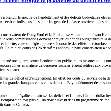
s à brandir le spectre de l’endettement et des déficits budgétaires élevés
ux services indispensables pour les gens de la classe ouvrière et des réd
 conservateur de Doug Ford et le Parti conservateur uni de Jason Kenne
t que leurs administrations doivent enrayer les déficits budgétaires et la d
its et la dette, cette stratégie appelée « économie des effets de retombée
. En fait, au cours des 26 dernières années, le parti conservateur a accu
mené une guerre contre l’endettement public, et les mesures qu’ils ont 
responsabilités en matière de dépenses sociales étaient refilées aux prov
déficits sociaux.
oblèmes de déficit et d’endettement. En effet, les coûts du service de l
ge les grandes banques et les élites de la rue Bay et détourner des resso
attre l’inégalité et maîtriser les déficits et la dette. Chaque dollar inve
 l’emploi cinq fois plus qu’un dollar investi dans un programme de rédu
tir dans le Canada.