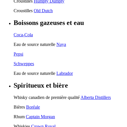
Croustilles
Humpty Dumpty
Croustilles
Old Dutch
Boissons gazeuses et eau
Coca-Cola
Eau de source naturelle
Naya
Pepsi
Schweppes
Eau de source naturelle
Labrador
Spiritueux et bière
Whisky canadien de première qualité
Alberta Distillers
Bières
Boréale
Rhum
Captain Morgan
Whiskies
Crown Royal