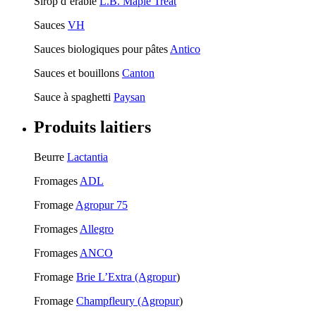
Sirop d’érable
L.B. Maple Treat
Sauces
VH
Sauces biologiques pour pâtes
Antico
Sauces et bouillons
Canton
Sauce à spaghetti
Paysan
Produits laitiers
Beurre
Lactantia
Fromages
ADL
Fromage
Agropur 75
Fromages
Allegro
Fromages
ANCO
Fromage
Brie L’Extra (Agropur
)
Fromage
Champfleury (Agropur
)