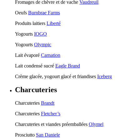
Fromages de chèvre et de vache
Vaudreuil
Oeufs
Burnbrae Farms
Produits laitiers
Liberté
Yogourts
IOGO
Yogourts
Olympic
Lait évaporé
Carnation
Lait condensé sucré
Eagle Brand
Crème glacée, yogourt glacé et friandises
Iceberg
Charcuteries
Charcuteries
Brandt
Charcuteries
Fletcher’s
Charcuteries et viandes préemballées
Olymel
Prosciutto
San Daniele