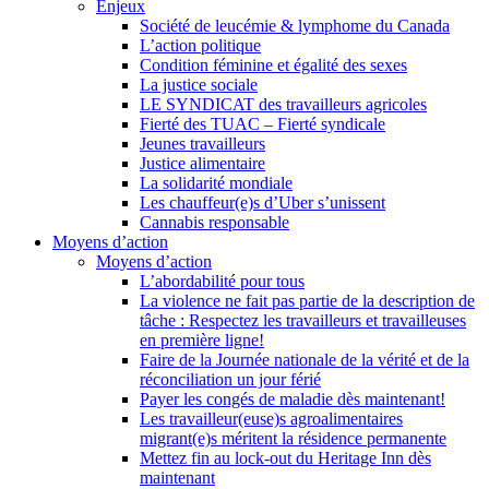
Enjeux
Société de leucémie & lymphome du Canada
L’action politique
Condition féminine et égalité des sexes
La justice sociale
LE SYNDICAT des travailleurs agricoles
Fierté des TUAC – Fierté syndicale
Jeunes travailleurs
Justice alimentaire
La solidarité mondiale
Les chauffeur(e)s d’Uber s’unissent
Cannabis responsable
Moyens d’action
Moyens d’action
L’abordabilité pour tous
La violence ne fait pas partie de la description de
tâche : Respectez les travailleurs et travailleuses
en première ligne!
Faire de la Journée nationale de la vérité et de la
réconciliation un jour férié
Payer les congés de maladie dès maintenant!
Les travailleur(euse)s agroalimentaires
migrant(e)s méritent la résidence permanente
Mettez fin au lock-out du Heritage Inn dès
maintenant