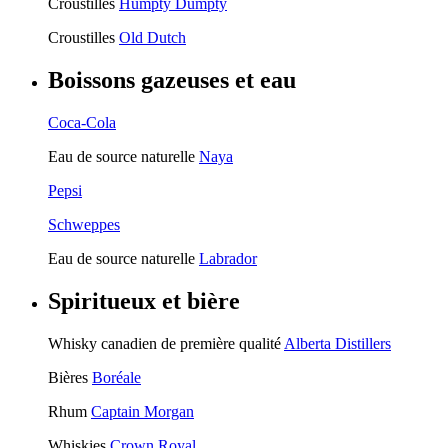
Croustilles
Humpty Dumpty
Croustilles
Old Dutch
Boissons gazeuses et eau
Coca-Cola
Eau de source naturelle
Naya
Pepsi
Schweppes
Eau de source naturelle
Labrador
Spiritueux et bière
Whisky canadien de première qualité
Alberta Distillers
Bières
Boréale
Rhum
Captain Morgan
Whiskies
Crown Royal