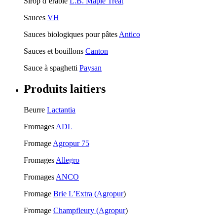
Sirop d’érable
L.B. Maple Treat
Sauces
VH
Sauces biologiques pour pâtes
Antico
Sauces et bouillons
Canton
Sauce à spaghetti
Paysan
Produits laitiers
Beurre
Lactantia
Fromages
ADL
Fromage
Agropur 75
Fromages
Allegro
Fromages
ANCO
Fromage
Brie L’Extra (Agropur
)
Fromage
Champfleury (Agropur
)