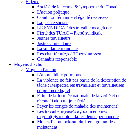
Enjeux
Société de leucémie & lymphome du Canada
L’action politique
Condition féminine et égalité des sexes
La justice sociale
LE SYNDICAT des travailleurs agricoles
Fierté des TUAC – Fierté syndicale
Jeunes travailleurs
Justice alimentaire
La solidarité mondiale
Les chauffeur(e)s d’Uber s’unissent
Cannabis responsable
Moyens d’action
Moyens d’action
L’abordabilité pour tous
La violence ne fait pas partie de la description de
tâche : Respectez les travailleurs et travailleuses
en première ligne!
Faire de la Journée nationale de la vérité et de la
réconciliation un jour férié
Payer les congés de maladie dès maintenant!
Les travailleur(euse)s agroalimentaires
migrant(e)s méritent la résidence permanente
Mettez fin au lock-out du Heritage Inn dès
maintenant