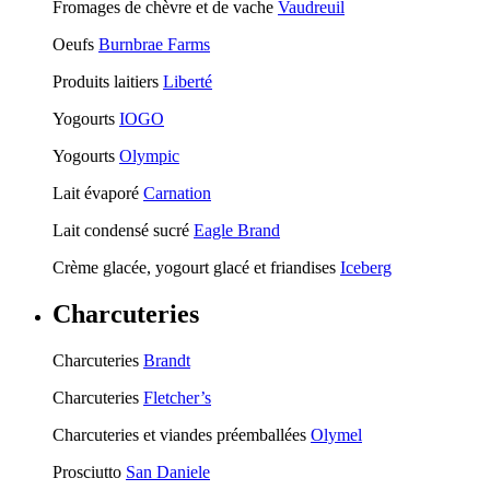
Fromages de chèvre et de vache
Vaudreuil
Oeufs
Burnbrae Farms
Produits laitiers
Liberté
Yogourts
IOGO
Yogourts
Olympic
Lait évaporé
Carnation
Lait condensé sucré
Eagle Brand
Crème glacée, yogourt glacé et friandises
Iceberg
Charcuteries
Charcuteries
Brandt
Charcuteries
Fletcher’s
Charcuteries et viandes préemballées
Olymel
Prosciutto
San Daniele