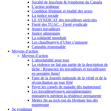
Société de leucémie & lymphome du Canada
L’action politique
Condition féminine et égalité des sexes
La justice sociale
LE SYNDICAT des travailleurs agricoles
Fierté des TUAC – Fierté syndicale
Jeunes travailleurs
Justice alimentaire
La solidarité mondiale
Les chauffeur(e)s d’Uber s’unissent
Cannabis responsable
Moyens d’action
Moyens d’action
L’abordabilité pour tous
La violence ne fait pas partie de la description de
tâche : Respectez les travailleurs et travailleuses
en première ligne!
Faire de la Journée nationale de la vérité et de la
réconciliation un jour férié
Payer les congés de maladie dès maintenant!
Les travailleur(euse)s agroalimentaires
migrant(e)s méritent la résidence permanente
Mettez fin au lock-out du Heritage Inn dès
maintenant
Se syndiquer