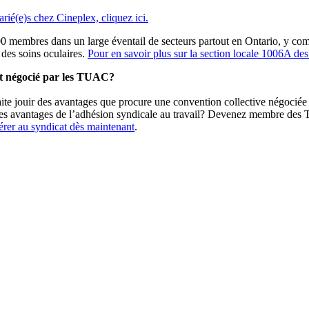
arié(e)s chez Cineplex, cliquez ici.
mbres dans un large éventail de secteurs partout en Ontario, y compris
t des soins oculaires.
Pour en savoir plus sur la section locale 1006A des
at négocié par les TUAC?
haite jouir des avantages que procure une convention collective négoci
des avantages de l’adhésion syndicale au travail? Devenez membre des
érer au syndicat dès maintenant
.