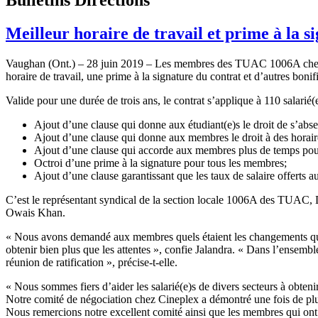
Meilleur horaire de travail et prime à la
Vaughan (Ont.) – 28 juin 2019 – Les membres des TUAC 1006A chez Ci
horaire de travail, une prime à la signature du contrat et d’autres boni
Valide pour une durée de trois ans, le contrat s’applique à 110 salarié(e
Ajout d’une clause qui donne aux étudiant(e)s le droit de s’abse
Ajout d’une clause qui donne aux membres le droit à des horair
Ajout d’une clause qui accorde aux membres plus de temps pour d
Octroi d’une prime à la signature pour tous les membres;
Ajout d’une clause garantissant que les taux de salaire offert
C’est le représentant syndical de la section locale 1006A des TUAC, 
Owais Khan.
« Nous avons demandé aux membres quels étaient les changements qu’il
obtenir bien plus que les attentes », confie Jalandra. « Dans l’ensemb
réunion de ratification », précise-t-elle.
« Nous sommes fiers d’aider les salarié(e)s de divers secteurs à obten
Notre comité de négociation chez Cineplex a démontré une fois de plus p
Nous remercions notre excellent comité ainsi que les membres qui ont c