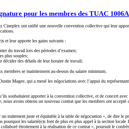
 signature pour les membres des TUAC 1006A
neplex ont ratifié une nouvelle convention collective qui leur appor
fications.
)s et leur apporte les gains suivants :
nter du travail lors des périodes d’examen;
es plus souples;
écider des détails de leur horaire de travail;
s aux membres se maintiennent au-dessus du salaire minimum.
Dustin Magee, qui a mené les négociations avec l’appui du représentant
s souhaitaient apporter à la convention collective, et de concert ave
le, nous avons obtenu un nouveau contrat que les membres ont accepté ave
ir un traitement juste et équitable à la table de négociation », de dire
ourquoi les salarié(e)s font de plus en plus appel à la section locale 100
ollaboré étroitement à la réalisation de ce contrat », poursuit le conf