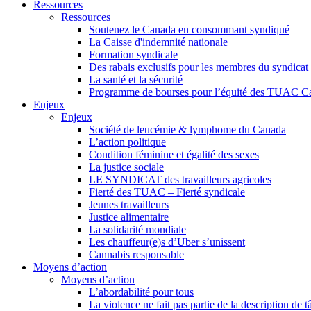
Ressources
Ressources
Soutenez le Canada en consommant syndiqué
La Caisse d'indemnité nationale
Formation syndicale
Des rabais exclusifs pour les membres du syndicat e
La santé et la sécurité
Programme de bourses pour l’équité des TUAC C
Enjeux
Enjeux
Société de leucémie & lymphome du Canada
L’action politique
Condition féminine et égalité des sexes
La justice sociale
LE SYNDICAT des travailleurs agricoles
Fierté des TUAC – Fierté syndicale
Jeunes travailleurs
Justice alimentaire
La solidarité mondiale
Les chauffeur(e)s d’Uber s’unissent
Cannabis responsable
Moyens d’action
Moyens d’action
L’abordabilité pour tous
La violence ne fait pas partie de la description de t