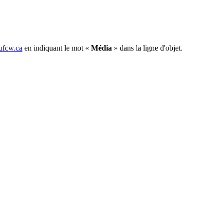
fcw.ca
en indiquant le mot «
Média
» dans la ligne d'objet.