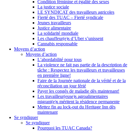
Condition féminine et égalité des sexes
La justice sociale
LE SYNDICAT des travailleurs agricoles
Fierté des TUAC – Fierté syndicale
Jeunes travailleurs
Justice alimentaire
La solidarité mondiale
Les chauffeur(e)s d’Uber s’unissent
Cannabis responsable
Moyens d’action
Moyens d’action
L’abordabilité pour tous
La violence ne fait pas partie de la description de
tâche : Respectez les travailleurs et travailleuses
en première ligne!
Faire de la Journée nationale de la vérité et de la
réconciliation un jour férié
Payer les congés de maladie dès maintenant!
Les travailleur(euse)s agroalimentaires
migrant(e)s méritent la résidence permanente
Mettez fin au lock-out du Heritage Inn dès
maintenant
Se syndiquer
Se syndiquer
Pourquoi les TUAC Canada?