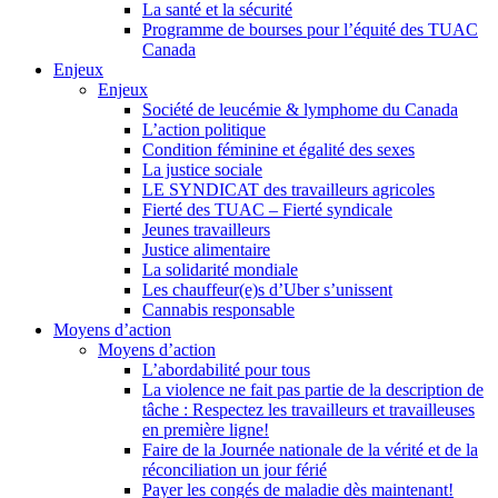
La santé et la sécurité
Programme de bourses pour l’équité des TUAC
Canada
Enjeux
Enjeux
Société de leucémie & lymphome du Canada
L’action politique
Condition féminine et égalité des sexes
La justice sociale
LE SYNDICAT des travailleurs agricoles
Fierté des TUAC – Fierté syndicale
Jeunes travailleurs
Justice alimentaire
La solidarité mondiale
Les chauffeur(e)s d’Uber s’unissent
Cannabis responsable
Moyens d’action
Moyens d’action
L’abordabilité pour tous
La violence ne fait pas partie de la description de
tâche : Respectez les travailleurs et travailleuses
en première ligne!
Faire de la Journée nationale de la vérité et de la
réconciliation un jour férié
Payer les congés de maladie dès maintenant!