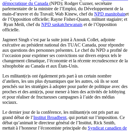
démocratique du Canada
(NPD); Rodger Cuzner, secrétaire
parlementaire de la ministre de l’Emploi, du Développement de la
main-d’œuvre et du Travail; Wab Kinew, chef du
NPD manitobain
et
de l’Opposition officielle; Rayne Fisher-Quann, militant stagiaire; et
Ryan Meili, chef du
NPD saskatchewanais
et de l’Opposition
officielle.
Jagmeet Singh s’est par la suite joint à Anouk Collet, adjointe
exécutive au président national des TUAC Canada, pour répondre
aux questions des personnes présentes. Le chef du NPD a profité de
l’occasion pour exprimer ses convictions sur divers enjeux tels le
changement climatique, l’économie et la récente recrudescence de la
xénophobie au Canada et aux États-Unis.
Les militant(e)s ont également pris part à un certain nombre
d’ateliers, les uns plus dynamiques que les autres, où ils se sont
penchés sur les stratégies à adopter pour parler de politique avec des
proches et des ami(e)s, pour mener à bien des activités de lobbying
et pour réaliser de fructueuses campagnes à l’aide des médias
sociaux.
Le dernier jour de la conférence, les militant(e)s ont pris part au
grand débat de l’
Institut Broadbent
, qui portait sur l’imposition. Ce
débat qu’animait le directeur général de l’Institut, Rick Smith,
mettait à l’honneur l’économiste principale du
Syndicat canadien de