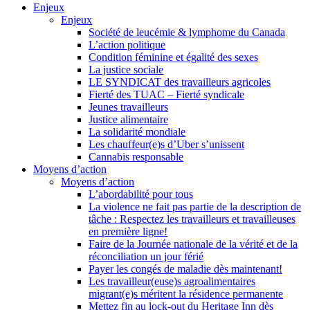
Enjeux
Enjeux
Société de leucémie & lymphome du Canada
L’action politique
Condition féminine et égalité des sexes
La justice sociale
LE SYNDICAT des travailleurs agricoles
Fierté des TUAC – Fierté syndicale
Jeunes travailleurs
Justice alimentaire
La solidarité mondiale
Les chauffeur(e)s d’Uber s’unissent
Cannabis responsable
Moyens d’action
Moyens d’action
L’abordabilité pour tous
La violence ne fait pas partie de la description de
tâche : Respectez les travailleurs et travailleuses
en première ligne!
Faire de la Journée nationale de la vérité et de la
réconciliation un jour férié
Payer les congés de maladie dès maintenant!
Les travailleur(euse)s agroalimentaires
migrant(e)s méritent la résidence permanente
Mettez fin au lock-out du Heritage Inn dès