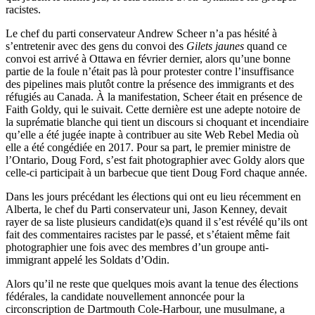
racistes.
Le chef du parti conservateur Andrew Scheer n’a pas hésité à
s’entretenir avec des gens du convoi des
Gilets jaunes
quand ce
convoi est arrivé à Ottawa en février dernier, alors qu’une bonne
partie de la foule n’était pas là pour protester contre l’insuffisance
des pipelines mais plutôt contre la présence des immigrants et des
réfugiés au Canada. À la manifestation, Scheer était en présence de
Faith Goldy, qui le suivait. Cette dernière est une adepte notoire de
la suprématie blanche qui tient un discours si choquant et incendiaire
qu’elle a été jugée inapte à contribuer au site Web Rebel Media où
elle a été congédiée en 2017. Pour sa part, le premier ministre de
l’Ontario, Doug Ford, s’est fait photographier avec Goldy alors que
celle-ci participait à un barbecue que tient Doug Ford chaque année.
Dans les jours précédant les élections qui ont eu lieu récemment en
Alberta, le chef du Parti conservateur uni, Jason Kenney, devait
rayer de sa liste plusieurs candidat(e)s quand il s’est révélé qu’ils ont
fait des commentaires racistes par le passé, et s’étaient même fait
photographier une fois avec des membres d’un groupe anti-
immigrant appelé les Soldats d’Odin.
Alors qu’il ne reste que quelques mois avant la tenue des élections
fédérales, la candidate nouvellement annoncée pour la
circonscription de Dartmouth Cole-Harbour, une musulmane, a