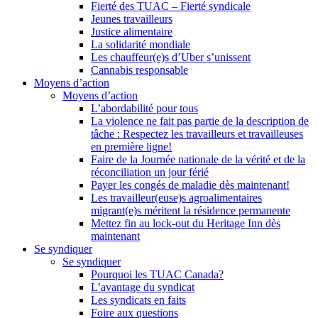
Fierté des TUAC – Fierté syndicale
Jeunes travailleurs
Justice alimentaire
La solidarité mondiale
Les chauffeur(e)s d’Uber s’unissent
Cannabis responsable
Moyens d’action
Moyens d’action
L’abordabilité pour tous
La violence ne fait pas partie de la description de
tâche : Respectez les travailleurs et travailleuses
en première ligne!
Faire de la Journée nationale de la vérité et de la
réconciliation un jour férié
Payer les congés de maladie dès maintenant!
Les travailleur(euse)s agroalimentaires
migrant(e)s méritent la résidence permanente
Mettez fin au lock-out du Heritage Inn dès
maintenant
Se syndiquer
Se syndiquer
Pourquoi les TUAC Canada?
L’avantage du syndicat
Les syndicats en faits
Foire aux questions