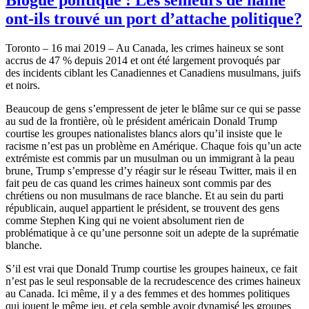
ont-ils trouvé un port d’attache politique?
Toronto – 16 mai 2019 – Au Canada, les crimes haineux se sont
accrus de 47 % depuis 2014 et ont été largement provoqués par
des incidents ciblant les Canadiennes et Canadiens musulmans, juifs
et noirs.
Beaucoup de gens s’empressent de jeter le blâme sur ce qui se passe
au sud de la frontière, où le président américain Donald Trump
courtise les groupes nationalistes blancs alors qu’il insiste que le
racisme n’est pas un problème en Amérique. Chaque fois qu’un acte
extrémiste est commis par un musulman ou un immigrant à la peau
brune, Trump s’empresse d’y réagir sur le réseau Twitter, mais il en
fait peu de cas quand les crimes haineux sont commis par des
chrétiens ou non musulmans de race blanche. Et au sein du parti
républicain, auquel appartient le président, se trouvent des gens
comme Stephen King qui ne voient absolument rien de
problématique à ce qu’une personne soit un adepte de la suprématie
blanche.
S’il est vrai que Donald Trump courtise les groupes haineux, ce fait
n’est pas le seul responsable de la recrudescence des crimes haineux
au Canada. Ici même, il y a des femmes et des hommes politiques
qui jouent le même jeu, et cela semble avoir dynamisé les groupes