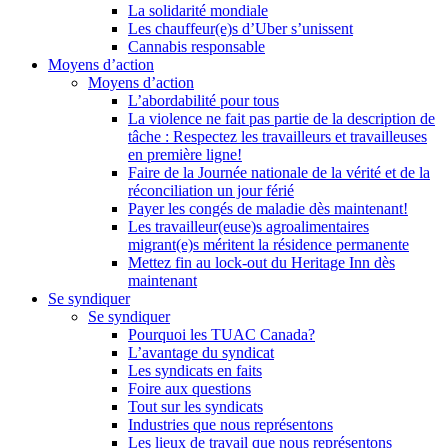
La solidarité mondiale
Les chauffeur(e)s d’Uber s’unissent
Cannabis responsable
Moyens d’action
Moyens d’action
L’abordabilité pour tous
La violence ne fait pas partie de la description de
tâche : Respectez les travailleurs et travailleuses
en première ligne!
Faire de la Journée nationale de la vérité et de la
réconciliation un jour férié
Payer les congés de maladie dès maintenant!
Les travailleur(euse)s agroalimentaires
migrant(e)s méritent la résidence permanente
Mettez fin au lock-out du Heritage Inn dès
maintenant
Se syndiquer
Se syndiquer
Pourquoi les TUAC Canada?
L’avantage du syndicat
Les syndicats en faits
Foire aux questions
Tout sur les syndicats
Industries que nous représentons
Les lieux de travail que nous représentons