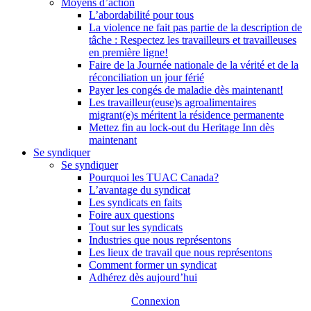
Moyens d’action
L’abordabilité pour tous
La violence ne fait pas partie de la description de
tâche : Respectez les travailleurs et travailleuses
en première ligne!
Faire de la Journée nationale de la vérité et de la
réconciliation un jour férié
Payer les congés de maladie dès maintenant!
Les travailleur(euse)s agroalimentaires
migrant(e)s méritent la résidence permanente
Mettez fin au lock-out du Heritage Inn dès
maintenant
Se syndiquer
Se syndiquer
Pourquoi les TUAC Canada?
L’avantage du syndicat
Les syndicats en faits
Foire aux questions
Tout sur les syndicats
Industries que nous représentons
Les lieux de travail que nous représentons
Comment former un syndicat
Adhérez dès aujourd’hui
Connexion