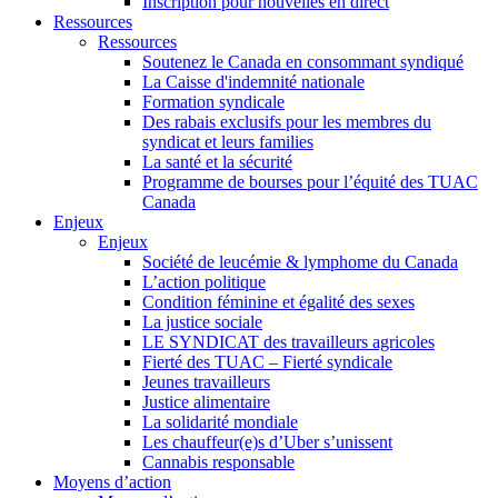
Inscription pour nouvelles en direct
Ressources
Ressources
Soutenez le Canada en consommant syndiqué
La Caisse d'indemnité nationale
Formation syndicale
Des rabais exclusifs pour les membres du
syndicat et leurs families
La santé et la sécurité
Programme de bourses pour l’équité des TUAC
Canada
Enjeux
Enjeux
Société de leucémie & lymphome du Canada
L’action politique
Condition féminine et égalité des sexes
La justice sociale
LE SYNDICAT des travailleurs agricoles
Fierté des TUAC – Fierté syndicale
Jeunes travailleurs
Justice alimentaire
La solidarité mondiale
Les chauffeur(e)s d’Uber s’unissent
Cannabis responsable
Moyens d’action