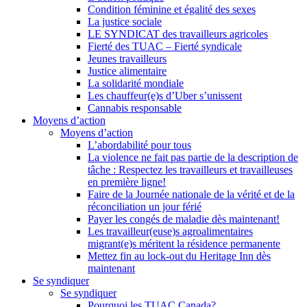
Condition féminine et égalité des sexes
La justice sociale
LE SYNDICAT des travailleurs agricoles
Fierté des TUAC – Fierté syndicale
Jeunes travailleurs
Justice alimentaire
La solidarité mondiale
Les chauffeur(e)s d’Uber s’unissent
Cannabis responsable
Moyens d’action
Moyens d’action
L’abordabilité pour tous
La violence ne fait pas partie de la description de
tâche : Respectez les travailleurs et travailleuses
en première ligne!
Faire de la Journée nationale de la vérité et de la
réconciliation un jour férié
Payer les congés de maladie dès maintenant!
Les travailleur(euse)s agroalimentaires
migrant(e)s méritent la résidence permanente
Mettez fin au lock-out du Heritage Inn dès
maintenant
Se syndiquer
Se syndiquer
Pourquoi les TUAC Canada?