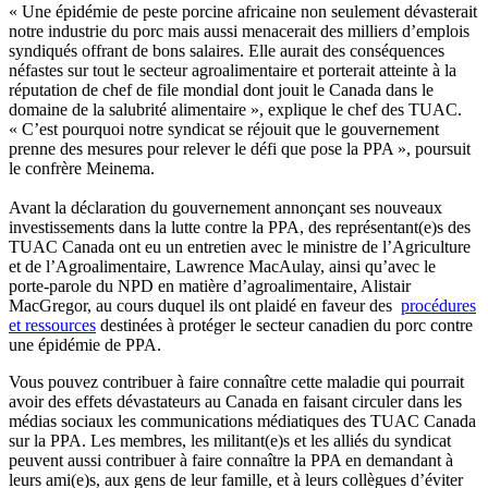
« Une épidémie de peste porcine africaine non seulement dévasterait
notre industrie du porc mais aussi menacerait des milliers d’emplois
syndiqués offrant de bons salaires. Elle aurait des conséquences
néfastes sur tout le secteur agroalimentaire et porterait atteinte à la
réputation de chef de file mondial dont jouit le Canada dans le
domaine de la salubrité alimentaire », explique le chef des TUAC.
« C’est pourquoi notre syndicat se réjouit que le gouvernement
prenne des mesures pour relever le défi que pose la PPA », poursuit
le confrère Meinema.
Avant la déclaration du gouvernement annonçant ses nouveaux
investissements dans la lutte contre la PPA, des représentant(e)s des
TUAC Canada ont eu un entretien avec le ministre de l’Agriculture
et de l’Agroalimentaire, Lawrence MacAulay, ainsi qu’avec le
porte-parole du NPD en matière d’agroalimentaire, Alistair
MacGregor, au cours duquel ils ont plaidé en faveur des
procédures
et ressources
destinées à protéger le secteur canadien du porc contre
une épidémie de PPA.
Vous pouvez contribuer à faire connaître cette maladie qui pourrait
avoir des effets dévastateurs au Canada en faisant circuler dans les
médias sociaux les communications médiatiques des TUAC Canada
sur la PPA. Les membres, les militant(e)s et les alliés du syndicat
peuvent aussi contribuer à faire connaître la PPA en demandant à
leurs ami(e)s, aux gens de leur famille, et à leurs collègues d’éviter