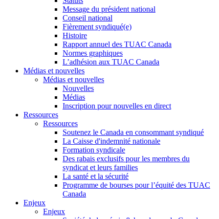
Statuts
Message du président national
Conseil national
Fièrement syndiqué(e)
Histoire
Rapport annuel des TUAC Canada
Normes graphiques
L’adhésion aux TUAC Canada
Médias et nouvelles
Médias et nouvelles
Nouvelles
Médias
Inscription pour nouvelles en direct
Ressources
Ressources
Soutenez le Canada en consommant syndiqué
La Caisse d'indemnité nationale
Formation syndicale
Des rabais exclusifs pour les membres du
syndicat et leurs families
La santé et la sécurité
Programme de bourses pour l’équité des TUAC
Canada
Enjeux
Enjeux