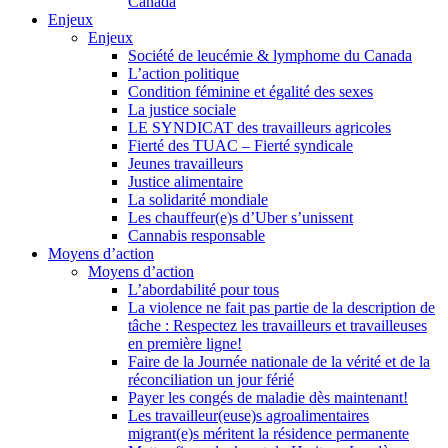
Canada
Enjeux
Enjeux
Société de leucémie & lymphome du Canada
L’action politique
Condition féminine et égalité des sexes
La justice sociale
LE SYNDICAT des travailleurs agricoles
Fierté des TUAC – Fierté syndicale
Jeunes travailleurs
Justice alimentaire
La solidarité mondiale
Les chauffeur(e)s d’Uber s’unissent
Cannabis responsable
Moyens d’action
Moyens d’action
L’abordabilité pour tous
La violence ne fait pas partie de la description de
tâche : Respectez les travailleurs et travailleuses
en première ligne!
Faire de la Journée nationale de la vérité et de la
réconciliation un jour férié
Payer les congés de maladie dès maintenant!
Les travailleur(euse)s agroalimentaires
migrant(e)s méritent la résidence permanente