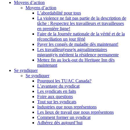
Moyens d’action
Moyens d’action
L’abordabilité pour tous
La violence ne fait pas partie de la description de
tâche : Respectez les travailleurs et travailleuses
en première ligne!
Faire de la Journée nationale de la vérité et de la
réconciliation un jour férié
Payer les congés de maladie dès maintenant!
Les travailleur(euse)s agroalimentaires
migrant(e)s méritent la résidence permanente
Mettez fin au lock-out du Heritage Inn dès
maintenant
Se syndiquer
Se syndiquer
Pourquoi les TUAC Canada?
L’avantage du syndicat
Les syndicats en faits
Foire aux questions
Tout sur les syndicats
Industries que nous représentons
Les lieux de travail que nous représentons
Comment former un syndicat
Adhérez dès aujourd’hui