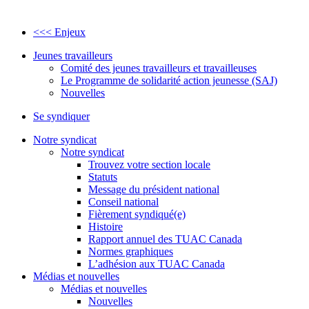
<<< Enjeux
Jeunes travailleurs
Comité des jeunes travailleurs et travailleuses
Le Programme de solidarité action jeunesse (SAJ)
Nouvelles
Se syndiquer
Notre syndicat
Notre syndicat
Trouvez votre section locale
Statuts
Message du président national
Conseil national
Fièrement syndiqué(e)
Histoire
Rapport annuel des TUAC Canada
Normes graphiques
L’adhésion aux TUAC Canada
Médias et nouvelles
Médias et nouvelles
Nouvelles