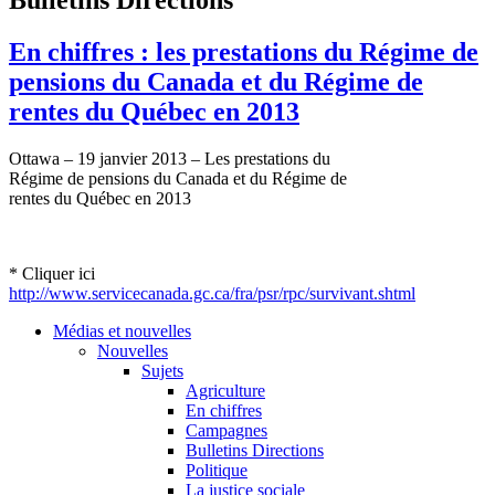
En chiffres : les prestations du Régime de
pensions du Canada et du Régime de
rentes du Québec en 2013
Ottawa – 19
janvier
2013 – Les
prestations
du
Régime
de pensions du Canada et du
Régime
de
rentes
du
Québec
en 2013
*
Cliquer
ici
http://www.servicecanada.gc.ca/
fra
/
psr
/
rpc
/survivant.shtml
Médias et nouvelles
Nouvelles
Sujets
Agriculture
En chiffres
Campagnes
Bulletins Directions
Politique
La justice sociale