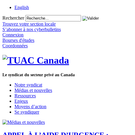
English
Rechercher
Trouvez votre section locale
S’abonner à nos cyberbulletins
Connexion
Bourses d'études
Coordonnées
Le syndicat du secteur privé au Canada
Notre syndicat
Médias et nouvelles
Ressources
Enjeux
Moyens d’action
Se syndiquer
APPEL À L’AIDE D’URGENCE :