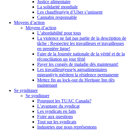
Justice alimentaire
La solidarité mondiale
Les chauffeur(e)s d’Uber s’unissent
Cannabis responsable
Moyens d’action
Moyens d’action
L’abordabilité pour tous
La violence ne fait pas partie de la description de
tâche : Respectez les travailleurs et travailleuses
en première ligne!
Faire de la Journée nationale de la vérité et de la
réconciliation un jour férié
Payer les congés de maladie dès maintenant!
Les travailleur(euse)s agroalimentaires
migrant(e)s méritent la résidence permanente
Mettez fin au lock-out du Heritage Inn dès
maintenant
Se syndiquer
Se syndiquer
Pourquoi les TUAC Canada?
L’avantage du syndicat
Les syndicats en faits
Foire aux questions
Tout sur les syndicats
Industries que nous représentons