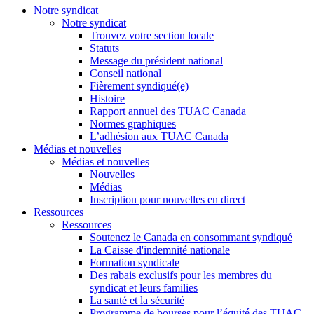
Notre syndicat
Notre syndicat
Trouvez votre section locale
Statuts
Message du président national
Conseil national
Fièrement syndiqué(e)
Histoire
Rapport annuel des TUAC Canada
Normes graphiques
L’adhésion aux TUAC Canada
Médias et nouvelles
Médias et nouvelles
Nouvelles
Médias
Inscription pour nouvelles en direct
Ressources
Ressources
Soutenez le Canada en consommant syndiqué
La Caisse d'indemnité nationale
Formation syndicale
Des rabais exclusifs pour les membres du
syndicat et leurs families
La santé et la sécurité
Programme de bourses pour l’équité des TUAC