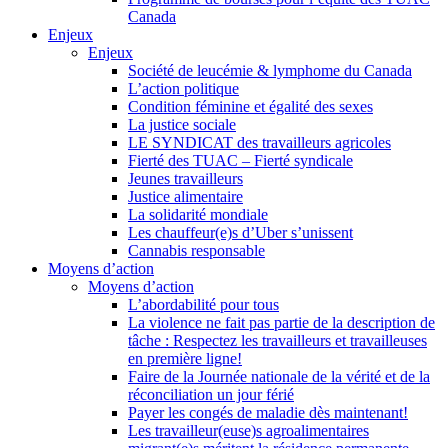
Canada
Enjeux
Enjeux
Société de leucémie & lymphome du Canada
L’action politique
Condition féminine et égalité des sexes
La justice sociale
LE SYNDICAT des travailleurs agricoles
Fierté des TUAC – Fierté syndicale
Jeunes travailleurs
Justice alimentaire
La solidarité mondiale
Les chauffeur(e)s d’Uber s’unissent
Cannabis responsable
Moyens d’action
Moyens d’action
L’abordabilité pour tous
La violence ne fait pas partie de la description de
tâche : Respectez les travailleurs et travailleuses
en première ligne!
Faire de la Journée nationale de la vérité et de la
réconciliation un jour férié
Payer les congés de maladie dès maintenant!
Les travailleur(euse)s agroalimentaires