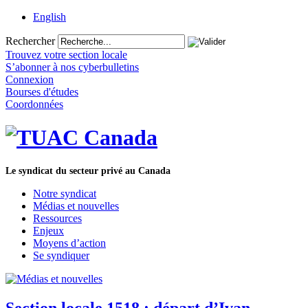
English
Rechercher
Trouvez votre section locale
S’abonner à nos cyberbulletins
Connexion
Bourses d'études
Coordonnées
Le syndicat du secteur privé au Canada
Notre syndicat
Médias et nouvelles
Ressources
Enjeux
Moyens d’action
Se syndiquer
Section locale 1518 : départ d’Ivan