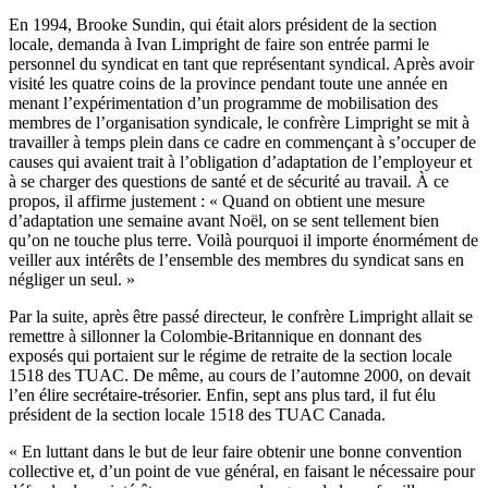
En 1994, Brooke Sundin, qui était alors président de la section
locale, demanda à Ivan Limpright de faire son entrée parmi le
personnel du syndicat en tant que représentant syndical. Après avoir
visité les quatre coins de la province pendant toute une année en
menant l’expérimentation d’un programme de mobilisation des
membres de l’organisation syndicale, le confrère Limpright se mit à
travailler à temps plein dans ce cadre en commençant à s’occuper de
causes qui avaient trait à l’obligation d’adaptation de l’employeur et
à se charger des questions de santé et de sécurité au travail. À ce
propos, il affirme justement : « Quand on obtient une mesure
d’adaptation une semaine avant Noël, on se sent tellement bien
qu’on ne touche plus terre. Voilà pourquoi il importe énormément de
veiller aux intérêts de l’ensemble des membres du syndicat sans en
négliger un seul. »
Par la suite, après être passé directeur, le confrère Limpright allait se
remettre à sillonner la Colombie-Britannique en donnant des
exposés qui portaient sur le régime de retraite de la section locale
1518 des TUAC. De même, au cours de l’automne 2000, on devait
l’en élire secrétaire-trésorier. Enfin, sept ans plus tard, il fut élu
président de la section locale 1518 des TUAC Canada.
« En luttant dans le but de leur faire obtenir une bonne convention
collective et, d’un point de vue général, en faisant le nécessaire pour