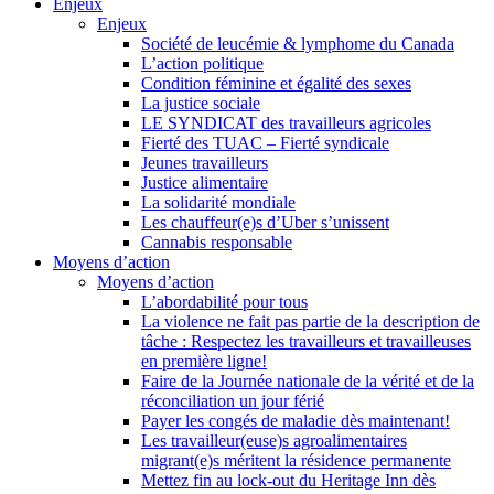
Enjeux
Enjeux
Société de leucémie & lymphome du Canada
L’action politique
Condition féminine et égalité des sexes
La justice sociale
LE SYNDICAT des travailleurs agricoles
Fierté des TUAC – Fierté syndicale
Jeunes travailleurs
Justice alimentaire
La solidarité mondiale
Les chauffeur(e)s d’Uber s’unissent
Cannabis responsable
Moyens d’action
Moyens d’action
L’abordabilité pour tous
La violence ne fait pas partie de la description de
tâche : Respectez les travailleurs et travailleuses
en première ligne!
Faire de la Journée nationale de la vérité et de la
réconciliation un jour férié
Payer les congés de maladie dès maintenant!
Les travailleur(euse)s agroalimentaires
migrant(e)s méritent la résidence permanente
Mettez fin au lock-out du Heritage Inn dès