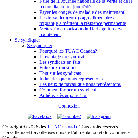
Faire de la Journée nationale de la vérité et de la
réconciliation un jour férié
Payer les congés de maladie dès maintenant!
Les travailleur(euse)s agroalimentaires
migrant(e)s méritent la résidence permanente
Mettez fin au lock-out du Heritage Inn dès
maintenant
Se syndiquer
Se syndiquer
Pourquoi les TUAC Canada?
L’avantage du syndicat
Les syndicats en faits
Foire aux questions
Tout sur les syndicats
Industries que nous représentons
Les lieux de travail que nous représentons
Comment former un syndicat
Adhérez dès aujourd’hui
Connexion
Copyright © 2026 des
TUAC Canada
. Tous droits réservés.
Travailleurs et travailleuses unis de l’alimentation et du commerce
Canada