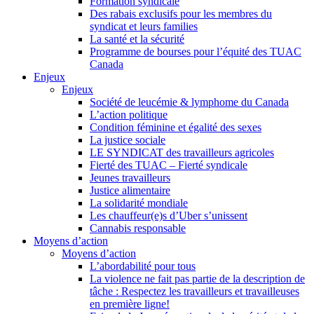
Formation syndicale
Des rabais exclusifs pour les membres du
syndicat et leurs families
La santé et la sécurité
Programme de bourses pour l’équité des TUAC
Canada
Enjeux
Enjeux
Société de leucémie & lymphome du Canada
L’action politique
Condition féminine et égalité des sexes
La justice sociale
LE SYNDICAT des travailleurs agricoles
Fierté des TUAC – Fierté syndicale
Jeunes travailleurs
Justice alimentaire
La solidarité mondiale
Les chauffeur(e)s d’Uber s’unissent
Cannabis responsable
Moyens d’action
Moyens d’action
L’abordabilité pour tous
La violence ne fait pas partie de la description de
tâche : Respectez les travailleurs et travailleuses
en première ligne!