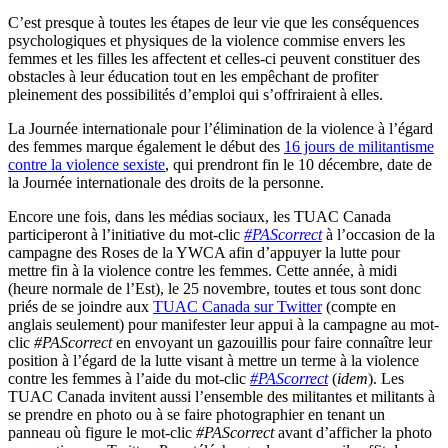
C’est presque à toutes les étapes de leur vie que les conséquences
psychologiques et physiques de la violence commise envers les
femmes et les filles les affectent et celles-ci peuvent constituer des
obstacles à leur éducation tout en les empêchant de profiter
pleinement des possibilités d’emploi qui s’offriraient à elles.
La Journée internationale pour l’élimination de la violence à l’égard
des femmes marque également le début des
16 jours de militantisme
contre la violence sexiste
, qui prendront fin le 10 décembre, date de
la Journée internationale des droits de la personne.
Encore une fois, dans les médias sociaux, les TUAC Canada
participeront à l’initiative du mot-clic
#PAScorrect
à l’occasion de la
campagne des Roses de la YWCA afin d’appuyer la lutte pour
mettre fin à la violence contre les femmes. Cette année, à midi
(heure normale de l’Est), le 25 novembre, toutes et tous sont donc
priés de se joindre aux
TUAC Canada sur Twitter
(compte en
anglais seulement) pour manifester leur appui à la campagne au mot-
clic
#PAScorrect
en envoyant un gazouillis pour faire connaître leur
position à l’égard de la lutte visant à mettre un terme à la violence
contre les femmes à l’aide du mot-clic
#PAScorrect
(
idem
). Les
TUAC Canada invitent aussi l’ensemble des militantes et militants à
se prendre en photo ou à se faire photographier en tenant un
panneau où figure le mot-clic
#PAScorrect
avant d’afficher la photo