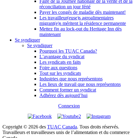
Faire de la Journée nationale de la vérité et de la
réconciliation un jour férié
Payer les congés de maladie dès maintenant!
Les travailleur(euse)s agroalimentaires
migrant(e)s méritent la résidence permanente
Mettez fin au lock-out du Heritage Inn dès
maintenant
Se syndiquer
Se syndiquer
Pourquoi les TUAC Canada?
L’avantage du syndicat
Les syndicats en faits
Foire aux questions
Tout sur les syndicats
Industries que nous représentons
Les lieux de travail que nous représentons
Comment former un syndicat
Adhérez dès aujourd’hui
Connexion
Copyright © 2026 des
TUAC Canada
. Tous droits réservés.
Travailleurs et travailleuses unis de l’alimentation et du commerce
Canada