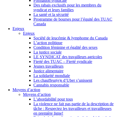
Formation syndicale
Des rabais exclusifs pour les membres du
syndicat et leurs families
La santé et la sécurité
Programme de bourses pour l’équité des TUAC
Canada
Enjeux
Enjeux
Société de leucémie & lymphome du Canada
L’action politique
Condition féminine et égalité des sexes
La justice sociale
LE SYNDICAT des travailleurs agricoles
Fierté des TUAC – Fierté syndicale
Jeunes travailleurs
Justice alimentaire
La solidarité mondiale
Les chauffeur(e)s d’Uber s’unissent
Cannabis responsable
Moyens d’action
Moyens d’action
L’abordabilité pour tous
La violence ne fait pas partie de la description de
tâche : Respectez les travailleurs et travailleuses
en première ligne!