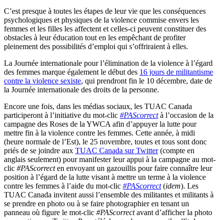
C’est presque à toutes les étapes de leur vie que les conséquences
psychologiques et physiques de la violence commise envers les
femmes et les filles les affectent et celles-ci peuvent constituer des
obstacles à leur éducation tout en les empêchant de profiter
pleinement des possibilités d’emploi qui s’offriraient à elles.
La Journée internationale pour l’élimination de la violence à l’égard
des femmes marque également le début des
16 jours de militantisme
contre la violence sexiste
, qui prendront fin le 10 décembre, date de
la Journée internationale des droits de la personne.
Encore une fois, dans les médias sociaux, les TUAC Canada
participeront à l’initiative du mot-clic
#PAScorrect
à l’occasion de la
campagne des Roses de la YWCA afin d’appuyer la lutte pour
mettre fin à la violence contre les femmes. Cette année, à midi
(heure normale de l’Est), le 25 novembre, toutes et tous sont donc
priés de se joindre aux
TUAC Canada sur Twitter
(compte en
anglais seulement) pour manifester leur appui à la campagne au mot-
clic
#PAScorrect
en envoyant un gazouillis pour faire connaître leur
position à l’égard de la lutte visant à mettre un terme à la violence
contre les femmes à l’aide du mot-clic
#PAScorrect
(
idem
). Les
TUAC Canada invitent aussi l’ensemble des militantes et militants à
se prendre en photo ou à se faire photographier en tenant un
panneau où figure le mot-clic
#PAScorrect
avant d’afficher la photo