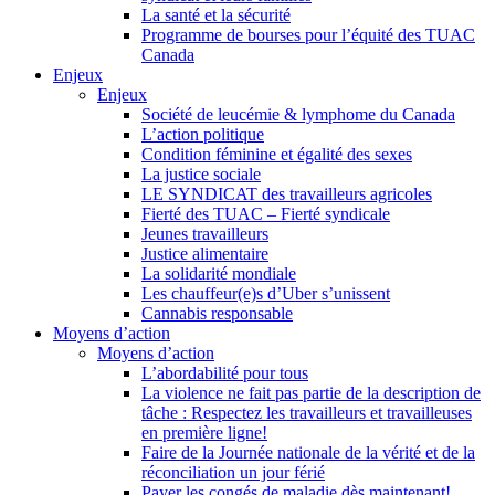
La santé et la sécurité
Programme de bourses pour l’équité des TUAC
Canada
Enjeux
Enjeux
Société de leucémie & lymphome du Canada
L’action politique
Condition féminine et égalité des sexes
La justice sociale
LE SYNDICAT des travailleurs agricoles
Fierté des TUAC – Fierté syndicale
Jeunes travailleurs
Justice alimentaire
La solidarité mondiale
Les chauffeur(e)s d’Uber s’unissent
Cannabis responsable
Moyens d’action
Moyens d’action
L’abordabilité pour tous
La violence ne fait pas partie de la description de
tâche : Respectez les travailleurs et travailleuses
en première ligne!
Faire de la Journée nationale de la vérité et de la
réconciliation un jour férié
Payer les congés de maladie dès maintenant!