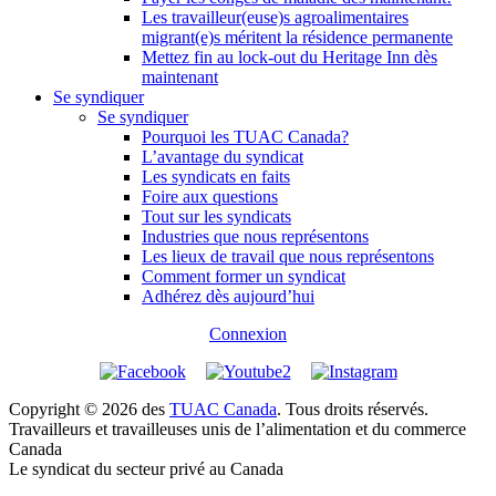
Les travailleur(euse)s agroalimentaires
migrant(e)s méritent la résidence permanente
Mettez fin au lock-out du Heritage Inn dès
maintenant
Se syndiquer
Se syndiquer
Pourquoi les TUAC Canada?
L’avantage du syndicat
Les syndicats en faits
Foire aux questions
Tout sur les syndicats
Industries que nous représentons
Les lieux de travail que nous représentons
Comment former un syndicat
Adhérez dès aujourd’hui
Connexion
Copyright © 2026 des
TUAC Canada
. Tous droits réservés.
Travailleurs et travailleuses unis de l’alimentation et du commerce
Canada
Le syndicat du secteur privé au Canada