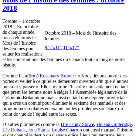
2018
Toronto – 1 octobre
2018 – En octobre
de chaque année,
Octobre 2018 – Mois de l'histoire des
nous célébrons le
femmes
Mois de l’histoire
8.5"x11"
11"x17"
des femmes pour
saluer les réalisations
et les contributions des femmes du Canada tout au long de notre
histoire.
Comme l’a affirmé
Rosemary Brown
: « Nous devons ouvrir des
portes et veiller à ce qu’elles demeurent ouvertes afin que d’autres
puissent y passer ». Elle a marqué l’histoire non seulement en tant
que première femme noire à siéger à l’Assemblée législative de la
Colombie-Britannique mais aussi en tant que députée provinciale
qui a créé un comité pour éliminer le sexisme des manuels et des
programmes scolaires en examinant les problèmes sociétaux du
point de vue de l’équité entre les sexes.
D’autres pionnières comme la
Dre Emily Stowe
,
Helena Gutteridge
,
Léa Roback
,
Iona Samis
,
Louise Charron
ont aussi marqué l’histoire
et ont changé le destin du Canada grâce à leur militantisme, leur