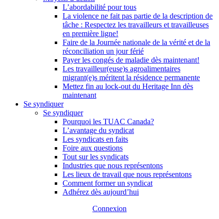
L’abordabilité pour tous
La violence ne fait pas partie de la description de
tâche : Respectez les travailleurs et travailleuses
en première ligne!
Faire de la Journée nationale de la vérité et de la
réconciliation un jour férié
Payer les congés de maladie dès maintenant!
Les travailleur(euse)s agroalimentaires
migrant(e)s méritent la résidence permanente
Mettez fin au lock-out du Heritage Inn dès
maintenant
Se syndiquer
Se syndiquer
Pourquoi les TUAC Canada?
L’avantage du syndicat
Les syndicats en faits
Foire aux questions
Tout sur les syndicats
Industries que nous représentons
Les lieux de travail que nous représentons
Comment former un syndicat
Adhérez dès aujourd’hui
Connexion