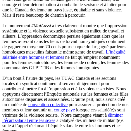
courage et leur détermination à combattre le sexisme et à lutter pour
que le Canada devienne un pays juste, équitable et sans violence.
Mais il reste beaucoup de chemin à parcourir.
Le mouvement
#MoiAussi
a très clairement montré que l’oppression
systémique et la violence sexuelle subsistent en milieu de travail et
ailleurs. L’oppression économique persiste également alors que les
femmes œuvrant dans les lieux de travail non syndiqués continuent
de gagner en moyenne 70 cents pour chaque dollar gagné par leurs
homologues masculins faisant le même genre de travail.
L’inégalité
salariale entre hommes et femmes
ne fait qu’empirer notamment
pour les femmes autochtones, les femmes de couleur, les femmes des
communautés GLBTTIB et les femmes immigrantes.
D’un bout à l’autre du pays, les TUAC Canada et les sections
locales du syndicat continuent d’œuvrer diligemment pour
contribuer à mettre fin à l’oppression et à la violence sexistes. Nous
appuyons directement l’Enquête nationale sur les femmes et les filles
autochtones disparues et assassinées. D’autre part, nous avons créé
un modèle de
convention collective
pour assurer la protection de nos
membres et leur garantir un
congé payé
lorsque ces salarié(e)s sont
victimes de la violence sexiste. Notre campagne visant à
éliminer
l’écart salarial entre les sexes
a catalysé des milliers de militant(e)s
suite à l’appel réclamant l’équité salariale entre les hommes et les
femmes.